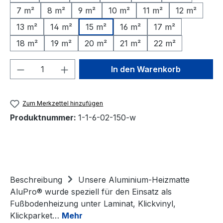
7 m²
8 m²
9 m²
10 m²
11 m²
12 m²
13 m²
14 m²
15 m²
16 m²
17 m²
18 m²
19 m²
20 m²
21 m²
22 m²
Produkt Anzahl: Gib den gewünschten We
In den Warenkorb
Zum Merkzettel hinzufügen
Produktnummer:
1-1-6-02-150-w
Beschreibung
Unsere Aluminium-Heizmatte
AluPro® wurde speziell für den Einsatz als
Fußbodenheizung unter Laminat, Klickvinyl,
Klickparket…
Mehr