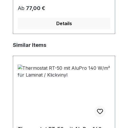
Regulärer Preis:
Ab
77,00 €
Details
Produktgalerie überspringen
Similar Items