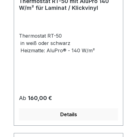
Thermostat RT-50 mit AluPro 140
W/m² für Laminat / Klickvinyl
Thermostat RT-50
in weiß oder schwarz
Heizmatte: AluPro® - 140 W/m²
Regulärer Preis:
Ab
160,00 €
Details