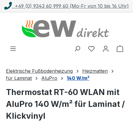
Fr von 10 bis 16 Uhr)
Kostenloser Versand m
Zum Hauptinhalt springen
Ware
Elektrische Fußbodenheizung
Heizmatten
für Laminat
AluPro
140 W/m²
Thermostat RT-60 WLAN mit
AluPro 140 W/m² für Laminat /
Klickvinyl