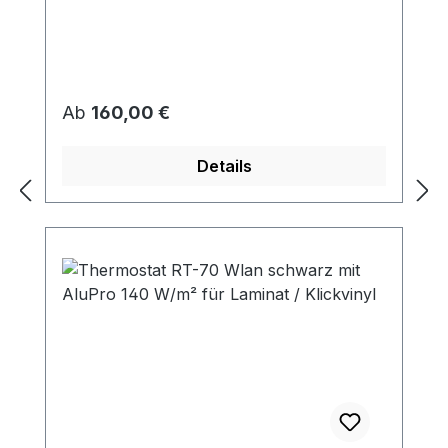
Regulärer Preis:
Ab
160,00 €
Details