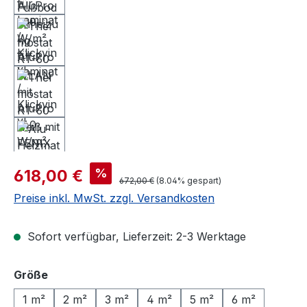
Verkaufspreis:
%
618,00 €
Regulärer Preis:
672,00 €
(8.04% gespart)
Preise inkl. MwSt. zzgl. Versandkosten
Sofort verfügbar, Lieferzeit: 2-3 Werktage
auswählen
Größe
1 m²
2 m²
3 m²
4 m²
5 m²
6 m²