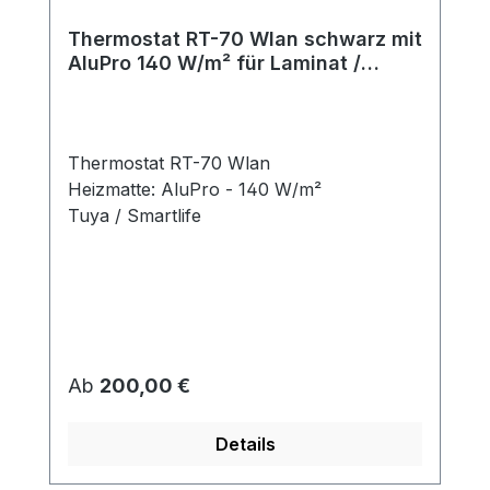
Thermostat RT-70 Wlan schwarz mit
AluPro 140 W/m² für Laminat /
Klickvinyl
Thermostat RT-70 Wlan
Heizmatte: AluPro - 140 W/m²
Tuya / Smartlife
Regulärer Preis:
Ab
200,00 €
Details