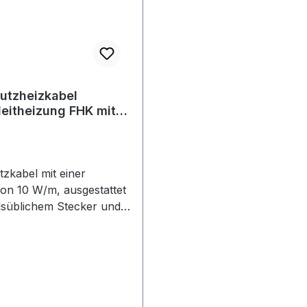
terseite der Sitzfläche
Steckdosenthermostat.(
inem zwei Meter langen,
Verordnung 2015/1188 Art
ilikonkabel ohne Stecker
Anhang II b) II (2))
utzheizkabel
eitheizung FHK mit
tat 10 W/m
tzkabel mit einer
von 10 W/m, ausgestattet
lsüblichem Stecker und
t. Das Frostschutzkabel
 anschließbar.Der
ge Frostschutz für alle
tungen:Frostschutzheizlei
t integriertem Thermostat