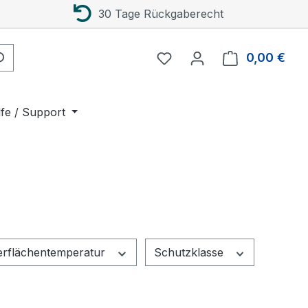
30 Tage Rückgaberecht
0,00 €
Ware
lfe / Support
rflächentemperatur
Schutzklasse