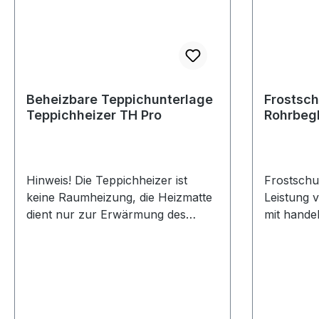
auf der Un
und mit e
braunen S
geliefert.
Beheizbare Teppichunterlage
Frostsch
Teppichheizer TH Pro
Rohrbegl
Thermos
Hinweis! Die Teppichheizer ist
Frostschu
keine Raumheizung, die Heizmatte
Leistung 
dient nur zur Erwärmung des
mit hande
darüberliegenden Teppichs. Die
Thermosta
erreichbare Temperatur ist
ist direkt
abhängig von der Beschaffenheit
zuverlässi
des Teppichs und von der
Arten von
Unterbodentemperatur, ca. 25-30
Wasserlei
°C. Die Teppichheizer ist in
tungen mi