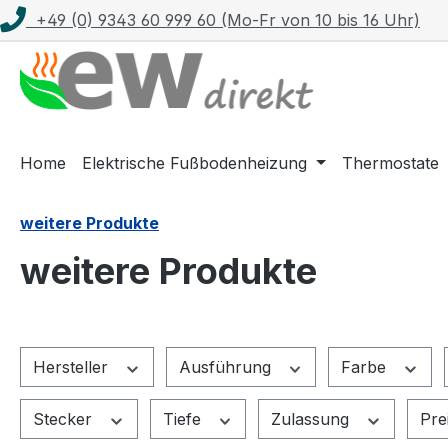
+49 (0) 9343 60 999 60 (Mo-Fr von 10 bis 16 Uhr)
m Hauptinhalt springen
Zur Suche springen
Zur Hauptnavigation springen
Home
Elektrische Fußbodenheizung
Thermostate
weitere Produkte
weitere Produkte
Hersteller
Ausführung
Farbe
Stecker
Tiefe
Zulassung
Pre