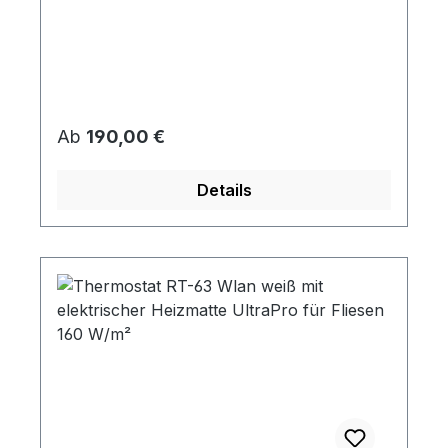
Regulärer Preis:
Ab
190,00 €
Details