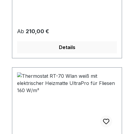
Regulärer Preis:
Ab
210,00 €
Details