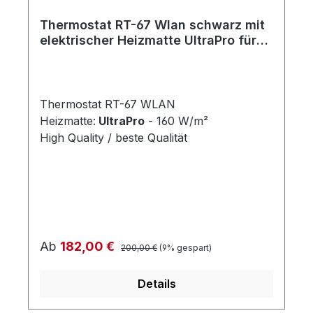
Thermostat RT-67 Wlan schwarz mit
elektrischer Heizmatte UltraPro für
Fliesen 160 W/m²
Thermostat RT-67 WLAN
Heizmatte:
UltraPro
- 160 W/m²
High Quality / beste Qualität
Regulärer Preis:
Verkaufspreis:
Ab
182,00 €
200,00 €
(9% gespart)
Details