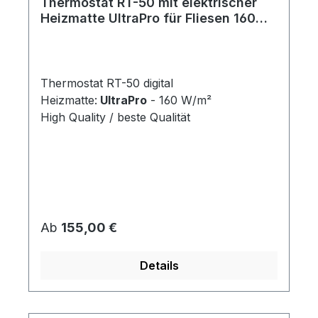
Thermostat RT-50 mit elektrischer
Heizmatte UltraPro für Fliesen 160
W/m²
Thermostat RT-50 digital
Heizmatte:
UltraPro
- 160 W/m²
High Quality / beste Qualität
Regulärer Preis:
Ab
155,00 €
Details