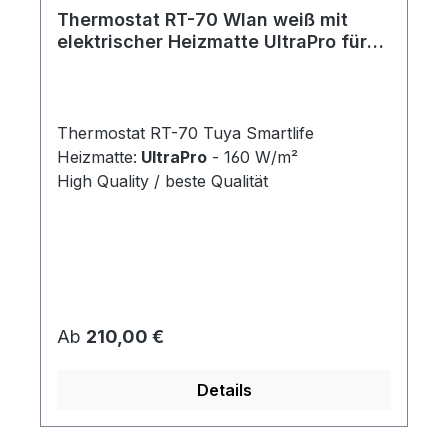
Thermostat RT-70 Wlan weiß mit
elektrischer Heizmatte UltraPro für
Fliesen 160 W/m²
Thermostat RT-70 Tuya Smartlife
Heizmatte:
UltraPro
- 160 W/m²
High Quality / beste Qualität
Regulärer Preis:
Ab
210,00 €
Details