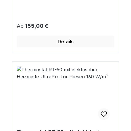
Regulärer Preis:
Ab
155,00 €
Details