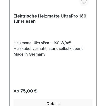
Elektrische Heizmatte UltraPro 160
für Fliesen
Heizmatte:
UltraPro
- 160 W/m²
Heizkabel vernäht, stark selbstklebend
Made in Germany
Regulärer Preis:
Ab
75,00 €
Details