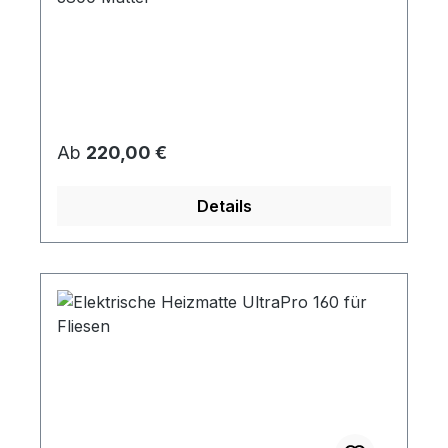
Regulärer Preis:
Ab
220,00 €
Details