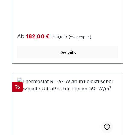
Regulärer Preis:
Verkaufspreis:
Ab
182,00 €
200,00 €
(9% gespart)
Details
Rabatt
%