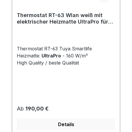
Thermostat RT-63 Wlan weiß mit
elektrischer Heizmatte UltraPro für
Fliesen 160 W/m²
Thermostat RT-63 Tuya Smartlife
Heizmatte:
UltraPro
- 160 W/m²
High Quality / beste Qualität
Regulärer Preis:
Ab
190,00 €
Details