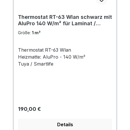
Thermostat RT-63 Wlan schwarz mit
AluPro 140 W/m² für Laminat /
Klickvinyl
Größe:
1 m²
Thermostat RT-63 Wlan
Heizmatte: AluPro - 140 W/m²
Tuya / Smartlife
Regulärer Preis:
190,00 €
Details