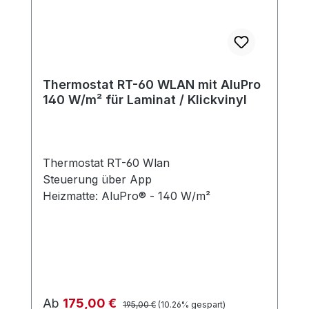
Thermostat RT-60 WLAN mit AluPro
140 W/m² für Laminat / Klickvinyl
Thermostat RT-60 Wlan
Steuerung über App
Heizmatte: AluPro® - 140 W/m²
Regulärer Preis:
Verkaufspreis:
Ab
175,00 €
195,00 €
(10.26% gespart)