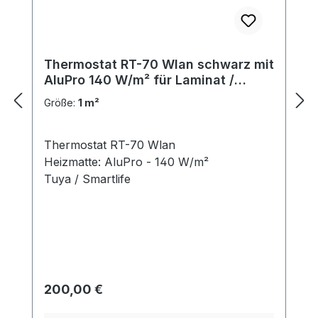
Thermostat RT-70 Wlan schwarz mit
AluPro 140 W/m² für Laminat /
Klickvinyl
Größe:
1 m²
Thermostat RT-70 Wlan
Heizmatte: AluPro - 140 W/m²
Tuya / Smartlife
Regulärer Preis:
200,00 €