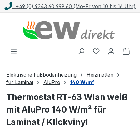
o-Fr von 10 bis 16 Uhr)
Kostenloser Versan
Zum Hauptinhalt springen
Ware
Elektrische Fußbodenheizung
Heizmatten
für Laminat
AluPro
140 W/m²
Thermostat RT-63 Wlan weiß
mit AluPro 140 W/m² für
Laminat / Klickvinyl