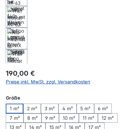
Regulärer Preis:
190,00 €
Preise inkl. MwSt. zzgl. Versandkosten
auswählen
Größe
1 m²
2 m²
3 m²
4 m²
5 m²
6 m²
7 m²
8 m²
9 m²
10 m²
11 m²
12 m²
13 m²
14 m²
15 m²
16 m²
17 m²