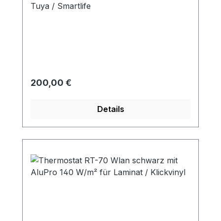
Tuya / Smartlife
Regulärer Preis:
200,00 €
Details