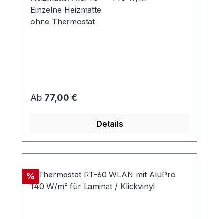
Einzelne Heizmatte
ohne Thermostat
Regulärer Preis:
Ab
77,00 €
Details
Rabatt
%