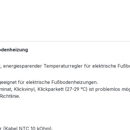
odenheizung
ter, energiesparender Temperaturregler für elektrische Fuß
eeignet für elektrische Fußbodenheizungen.
nat, Klickvinyl, Klickparkett (27-29 °C) ist problemlos mög
chtlinie.
r (Kabel NTC 10 kOhm).