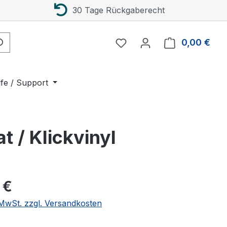
30 Tage Rückgaberecht
0,00 €
Ware
lfe / Support
 / Klickvinyl
eis:
 €
. MwSt. zzgl. Versandkosten