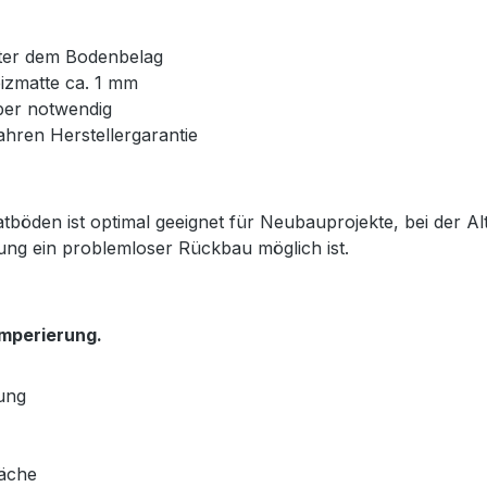
unter dem Bodenbelag
izmatte ca. 1 mm
ber notwendig
ahren Herstellergarantie
tböden ist optimal geeignet für Neubauprojekte, bei der 
gung ein problemloser Rückbau möglich ist.
mperierung.
ung
läche