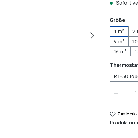
Sofort ve
ausw
Größe
1 m²
2 
9 m²
10
16 m²
1
Thermosta
RT-50 tou
Produkt
Zum Merkze
Produktnu