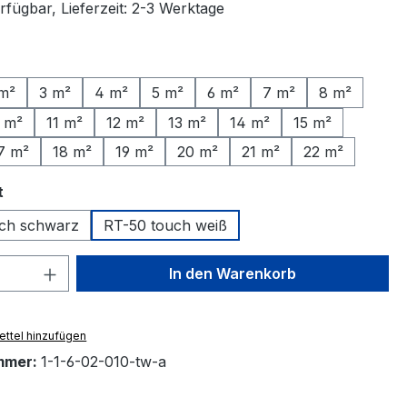
rfügbar, Lieferzeit: 2-3 Werktage
ählen
m²
3 m²
4 m²
5 m²
6 m²
7 m²
8 m²
 m²
11 m²
12 m²
13 m²
14 m²
15 m²
7 m²
18 m²
19 m²
20 m²
21 m²
22 m²
auswählen
t
ch schwarz
RT-50 touch weiß
 Anzahl: Gib den gewünschten Wert ein 
In den Warenkorb
ttel hinzufügen
mmer:
1-1-6-02-010-tw-a