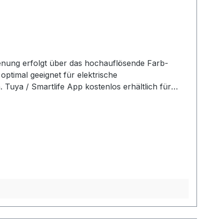
enung erfolgt über das hochauflösende Farb-
ptimal geeignet für elektrische
Tuya / Smartlife App kostenlos erhältlich für
der EU-Ökodesign-Richtlinie. Eingebauter
CD-Touchscreen mit Hintergrundbeleuchtung
ya / Smartlife Frostschutzfunktion Anzeige für
atische Nutzung durch Programmierung des
Tag.Es gibt drei programmierbare Modi: 5+2, 6+1
Durchmesser von 68 mm. Lieferumfang: