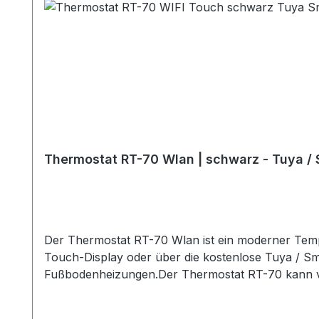
Thermostat RT-70 Wlan | schwarz - Tuya / 
Der Thermostat RT-70 Wlan ist ein moderner Temp
Touch-Display oder über die kostenlose Tuya / Sm
Fußbodenheizungen.Der Thermostat RT-70 kann volls
Apple IOS und Google Android. Kompatibel mit Amazon
Luftsensor und Bodentemperatursensor (Kabel NTC 10 kOhm). Wochenprogrammierung A