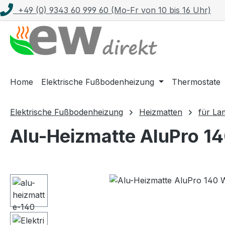
+49 (0) 9343 60 999 60 (Mo-Fr von 10 bis 16 Uhr)
m Hauptinhalt springen
Zur Suche springen
Zur Hauptnavigation springen
Home
Elektrische Fußbodenheizung
Thermostate
Elektrische Fußbodenheizung
Heizmatten
für La
Alu-Heizmatte AluPro 14
Bildergalerie überspringen