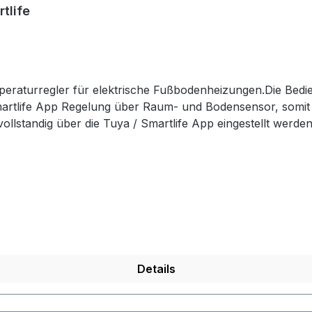
tlife
eraturregler für elektrische Fußbodenheizungen.Die Bedi
artlife App Regelung über Raum- und Bodensensor, somit o
tandig über die Tuya / Smartlife App eingestellt werden. 
 Alexa und Google Home. Das Gerät erfüllt die Anforderungen 
TC 10 kOhm). Wochenprogrammierung An / aus Schalter L
herung Manueller Modus WiFi-Steuerung über mobile App Tu
tion
jederzeitbeibehalten wird. WochenprogrammierungVollautom
gige Programmierung der Heizzeiten mit 6 Ereignissen pro 
ats RT-70 erfolgt in Standard Unterputz-Schalterdosen, 
10 KOhm Bedienungsanleitung DE
Details