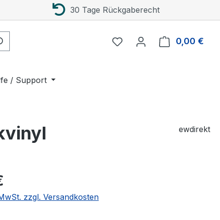
30 Tage Rückgaberecht
0,00 €
Ware
lfe / Support
kvinyl
ewdirekt
eis:
€
. MwSt. zzgl. Versandkosten