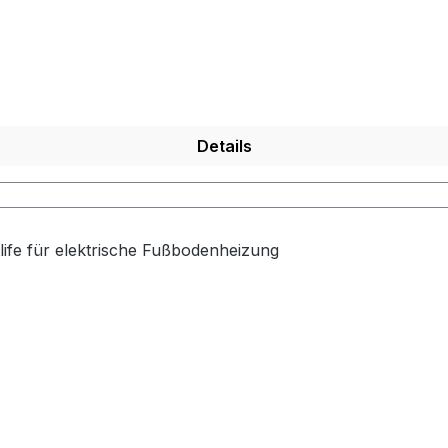
herung Manueller Modus WiFi-Steuerung über mobile App Tu
tion
jederzeitbeibehalten wird. WochenprogrammierungVollautom
gige Programmierung der Heizzeiten mit 6 Ereignissen pro 
ats RT-70 erfolgt in Standard Unterputz-Schalterdosen, 
10 KOhm Bedienungsanleitung DE
Details