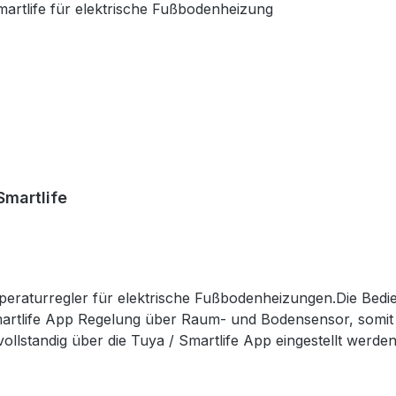
Smartlife
eraturregler für elektrische Fußbodenheizungen.Die Bedi
artlife App Regelung über Raum- und Bodensensor, somit o
tandig über die Tuya / Smartlife App eingestellt werden. 
 Alexa und Google Home. Das Gerät erfüllt die Anforderungen 
n / aus Schalter farbiges VA Display mit Hintergrundbeleuchtung