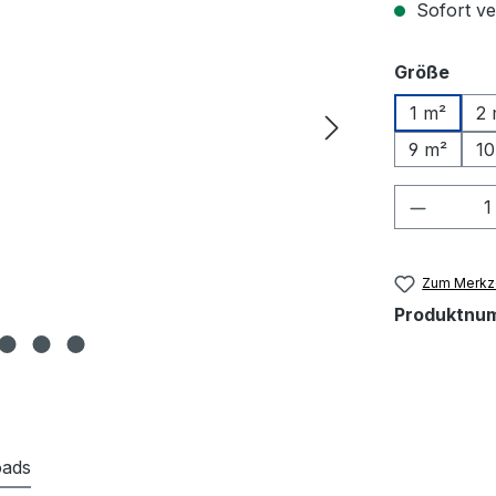
Sofort ve
ausw
Größe
1 m²
2 
9 m²
10
Produkt
Zum Merkze
Produktnu
ads