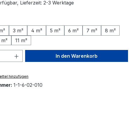
rfügbar, Lieferzeit: 2-3 Werktage
ählen
m²
3 m²
4 m²
5 m²
6 m²
7 m²
8 m²
 m²
11 m²
 Anzahl: Gib den gewünschten Wert ein 
In den Warenkorb
ttel hinzufügen
mmer:
1-1-6-02-010