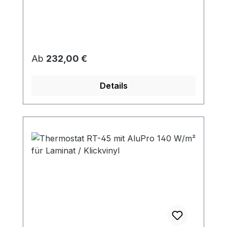
Regulärer Preis:
Ab
232,00 €
Details