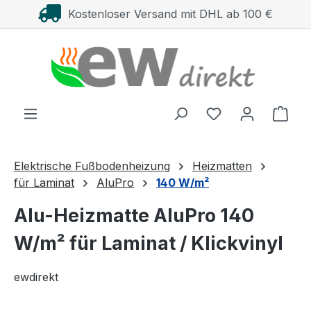
Kostenloser Versand mit DHL ab 100 €
Zum Hauptinhalt springen
Ware
Elektrische Fußbodenheizung
Heizmatten
für Laminat
AluPro
140 W/m²
Alu-Heizmatte AluPro 140
W/m² für Laminat / Klickvinyl
ewdirekt