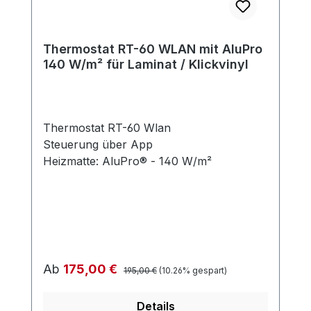
Thermostat RT-60 WLAN mit AluPro
140 W/m² für Laminat / Klickvinyl
Thermostat RT-60 Wlan
Steuerung über App
Heizmatte: AluPro® - 140 W/m²
Regulärer Preis:
Verkaufspreis:
Ab
175,00 €
195,00 €
(10.26% gespart)
Details