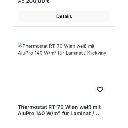
Regulärer Preis:
Ab
200,00 €
Details
Thermostat RT-70 Wlan weiß mit
AluPro 140 W/m² für Laminat /
Klickvinyl