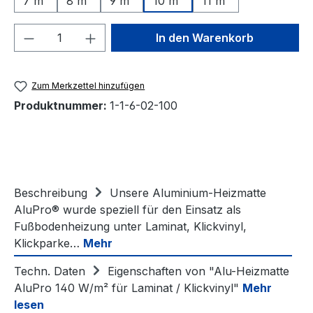
7 m²
8 m²
9 m²
10 m²
11 m²
Produkt Anzahl: Gib den gewünschten We
In den Warenkorb
Zum Merkzettel hinzufügen
Produktnummer:
1-1-6-02-100
Beschreibung
Unsere Aluminium-Heizmatte
AluPro® wurde speziell für den Einsatz als
Fußbodenheizung unter Laminat, Klickvinyl,
Klickparke…
Mehr
Techn. Daten
Eigenschaften von "Alu-Heizmatte
AluPro 140 W/m² für Laminat / Klickvinyl"
Mehr
lesen