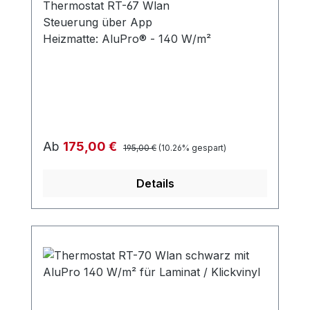
Thermostat RT-67 Wlan
Steuerung über App
Heizmatte: AluPro® - 140 W/m²
Regulärer Preis:
Verkaufspreis:
Ab
175,00 €
195,00 €
(10.26% gespart)
Details