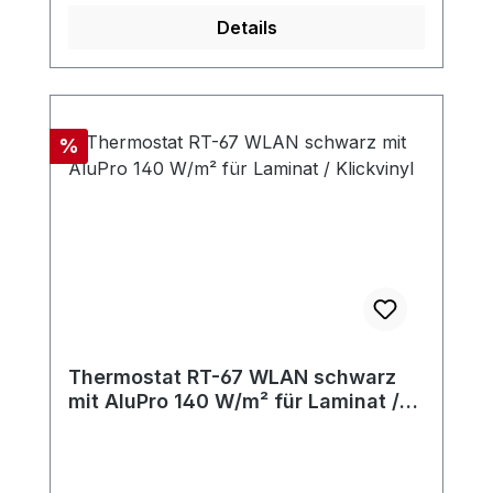
Details
Rabatt
%
Thermostat RT-67 WLAN schwarz
mit AluPro 140 W/m² für Laminat /
Klickvinyl