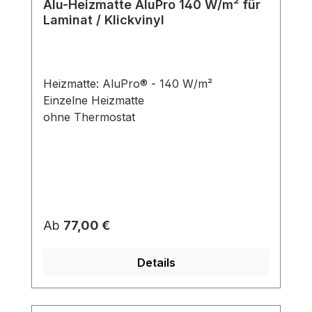
Alu-Heizmatte AluPro 140 W/m² für
Laminat / Klickvinyl
Heizmatte: AluPro® - 140 W/m²
Einzelne Heizmatte
ohne Thermostat
Regulärer Preis:
Ab
77,00 €
Details