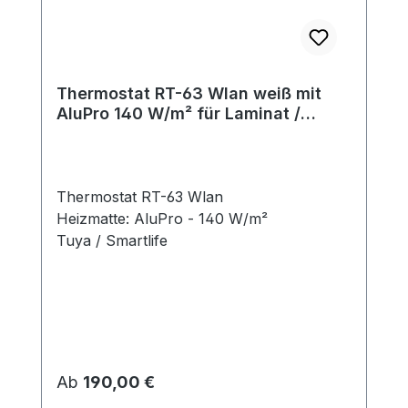
Thermostat RT-63 Wlan weiß mit
AluPro 140 W/m² für Laminat /
Klickvinyl
Thermostat RT-63 Wlan
Heizmatte: AluPro - 140 W/m²
Tuya / Smartlife
Regulärer Preis:
Ab
190,00 €