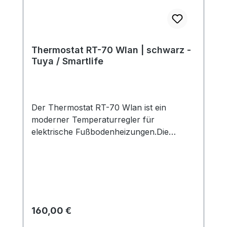
Thermostat RT-70 Wlan | schwarz -
Tuya / Smartlife
Der Thermostat RT-70 Wlan ist ein
moderner Temperaturregler für
elektrische Fußbodenheizungen.Die
Bedienung erfolgt über das
hochauflösende Farb-Touch-Display oder
über die kostenlose Tuya / Smartlife App
Regelung über Raum- und Bodensensor,
somit optimal geeignet für elektrische
Fußbodenheizungen.Der Thermostat RT-
Regulärer Preis:
160,00 €
70 kann vollstandig über die Tuya /