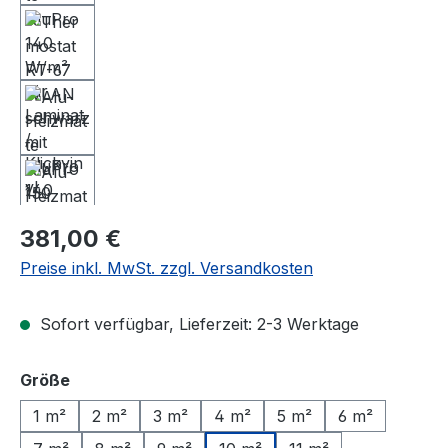
Regulärer Preis:
381,00 €
Preise inkl. MwSt. zzgl. Versandkosten
Sofort verfügbar, Lieferzeit: 2-3 Werktage
auswählen
Größe
1 m²
2 m²
3 m²
4 m²
5 m²
6 m²