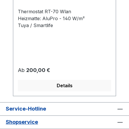
Thermostat RT-70 Wlan
Heizmatte: AluPro - 140 W/m²
Tuya / Smartlife
Regulärer Preis:
Ab
200,00 €
Details
Service-Hotline
Shopservice