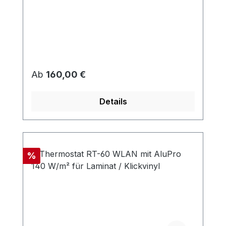
Regulärer Preis:
Ab
160,00 €
Details
Rabatt
%