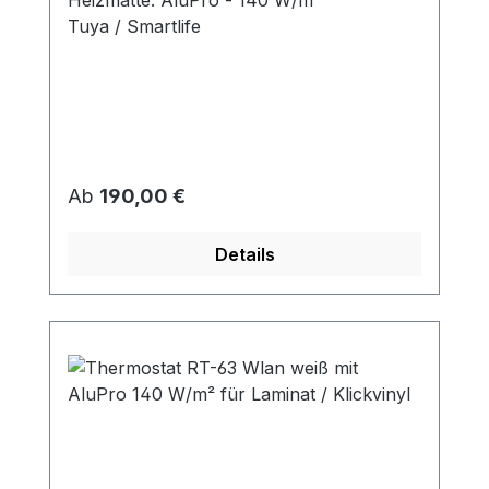
Tuya / Smartlife
Regulärer Preis:
Ab
190,00 €
Details