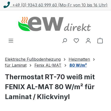
10 bis 16 Uhr)
Kostenloser Versand mit DHL 
Zum Hauptinhalt springen
Ware
Elektrische Fußbodenheizung
Heizmatten
für Laminat
Fenix AL-MAT
80 W/m²
Thermostat RT-70 weiß mit
FENIX AL-MAT 80 W/m² für
Laminat / Klickvinyl