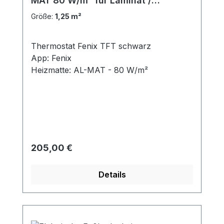
MAT 80 W/m² für Laminat /
Klickvinyl
Größe:
1,25 m²
Thermostat Fenix TFT schwarz
App: Fenix
Heizmatte: AL-MAT - 80 W/m²
Regulärer Preis:
205,00 €
Details