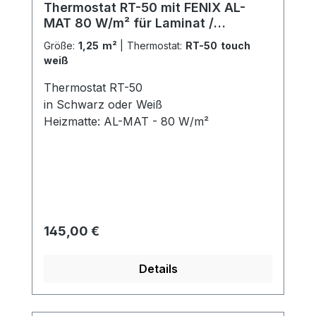
Thermostat RT-50 mit FENIX AL-
MAT 80 W/m² für Laminat /
Klickvinyl
Größe:
1,25 m²
|
Thermostat:
RT-50 touch
weiß
Thermostat RT-50
in Schwarz oder Weiß
Heizmatte: AL-MAT - 80 W/m²
Regulärer Preis:
145,00 €
Details