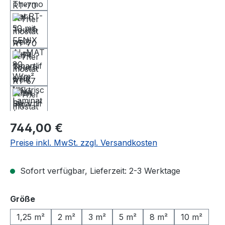
Regulärer Preis:
744,00 €
Preise inkl. MwSt. zzgl. Versandkosten
Sofort verfügbar, Lieferzeit: 2-3 Werktage
auswählen
Größe
1,25 m²
2 m²
3 m²
5 m²
8 m²
10 m²