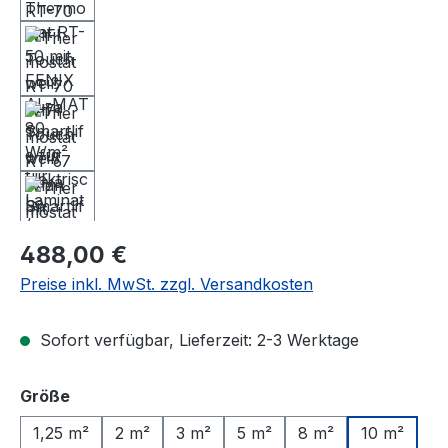
Regulärer Preis:
488,00 €
Preise inkl. MwSt. zzgl. Versandkosten
Sofort verfügbar, Lieferzeit: 2-3 Werktage
auswählen
Größe
1,25 m²
2 m²
3 m²
5 m²
8 m²
10 m²