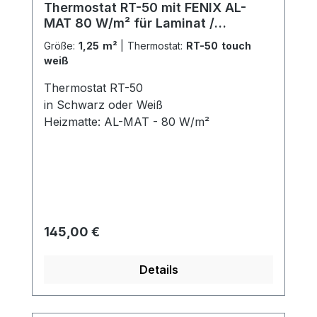
Thermostat RT-50 mit FENIX AL-
MAT 80 W/m² für Laminat /
Klickvinyl
Größe:
1,25 m²
|
Thermostat:
RT-50 touch
weiß
Thermostat RT-50
in Schwarz oder Weiß
Heizmatte: AL-MAT - 80 W/m²
Regulärer Preis:
145,00 €
Details