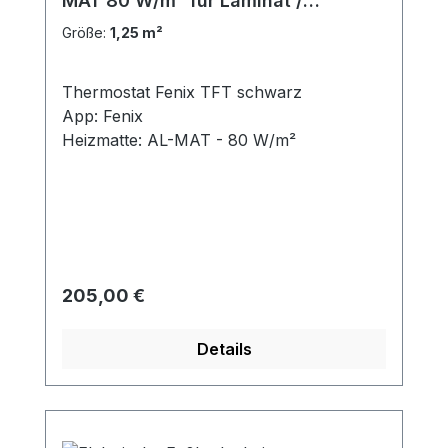
MAT 80 W/m² für Laminat /
Klickvinyl
Größe:
1,25 m²
Thermostat Fenix TFT schwarz
App: Fenix
Heizmatte: AL-MAT - 80 W/m²
Regulärer Preis:
205,00 €
Details