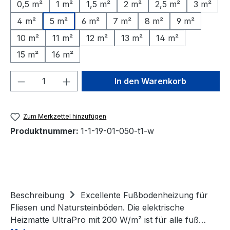
0,5 m²
1 m²
1,5 m²
2 m²
2,5 m²
3 m²
4 m²
5 m²
6 m²
7 m²
8 m²
9 m²
10 m²
11 m²
12 m²
13 m²
14 m²
15 m²
16 m²
Produkt Anzahl: Gib den gewünschten We
In den Warenkorb
Zum Merkzettel hinzufügen
Produktnummer:
1-1-19-01-050-t1-w
Beschreibung
Excellente Fußbodenheizung für
Fliesen und Natursteinböden. Die elektrische
Heizmatte UltraPro mit 200 W/m² ist für alle fuß…