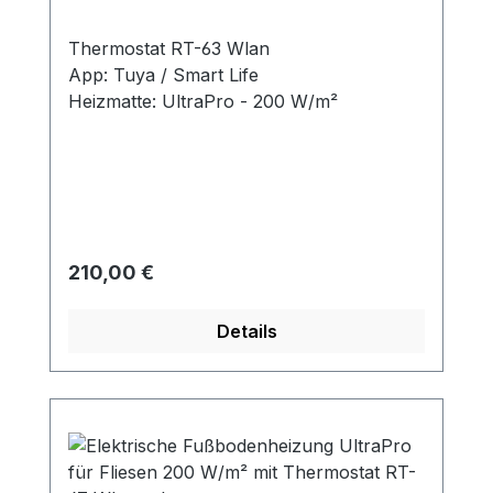
Thermostat RT-63 Wlan
App: Tuya / Smart Life
Heizmatte: UltraPro - 200 W/m²
Regulärer Preis:
210,00 €
Details