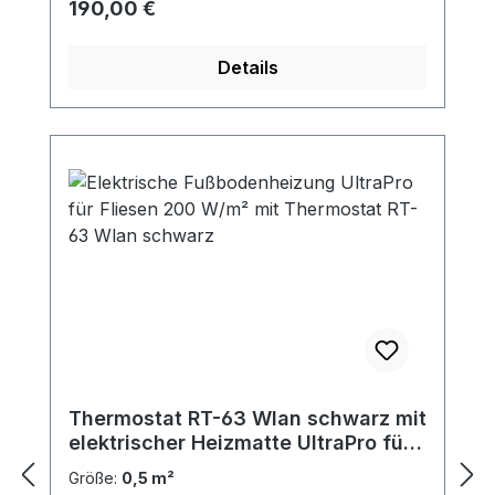
Regulärer Preis:
190,00 €
Details
Thermostat RT-63 Wlan schwarz mit
elektrischer Heizmatte UltraPro für
Fliesen 200 W/m²
Größe:
0,5 m²