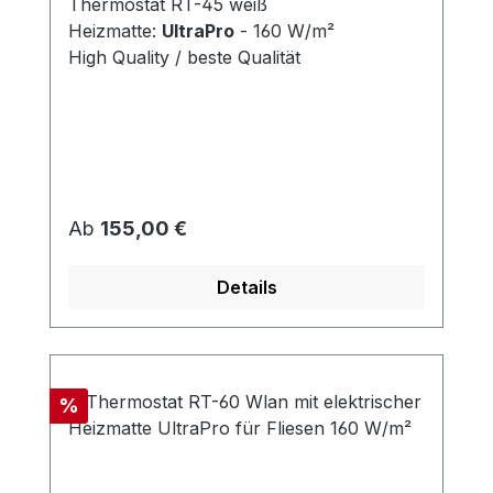
Thermostat RT-45 weiß
Heizmatte:
UltraPro
- 160 W/m²
High Quality / beste Qualität
Regulärer Preis:
Ab
155,00 €
Details
Rabatt
%