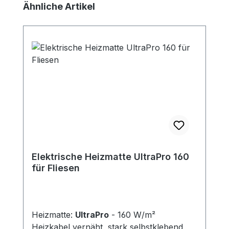
Produktgalerie überspringen
Ähnliche Artikel
Elektrische Heizmatte UltraPro 160
für Fliesen
Heizmatte:
UltraPro
- 160 W/m²
Heizkabel vernäht, stark selbstklebend