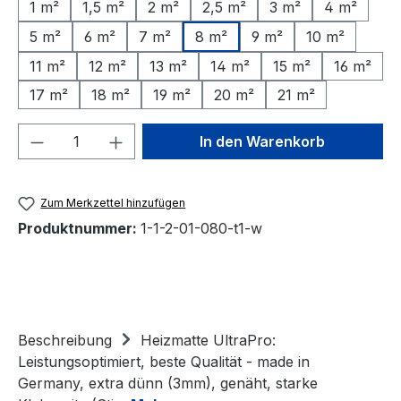
1 m²
1,5 m²
2 m²
2,5 m²
3 m²
4 m²
5 m²
6 m²
7 m²
8 m²
9 m²
10 m²
11 m²
12 m²
13 m²
14 m²
15 m²
16 m²
17 m²
18 m²
19 m²
20 m²
21 m²
Produkt Anzahl: Gib den gewünschten We
In den Warenkorb
Zum Merkzettel hinzufügen
Produktnummer:
1-1-2-01-080-t1-w
Beschreibung
Heizmatte UltraPro:
Leistungsoptimiert, beste Qualität - made in
Germany, extra dünn (3mm), genäht, starke