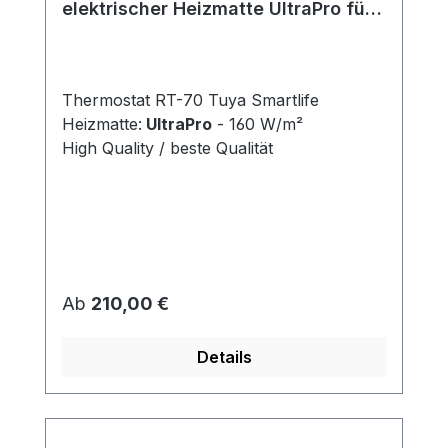
elektrischer Heizmatte UltraPro für
Fliesen 160 W/m²
Thermostat RT-70 Tuya Smartlife
Heizmatte:
UltraPro
- 160 W/m²
High Quality / beste Qualität
Regulärer Preis:
Ab
210,00 €
Details