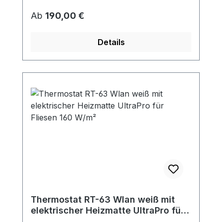
Regulärer Preis:
Ab
190,00 €
Details
Thermostat RT-63 Wlan weiß mit
elektrischer Heizmatte UltraPro für
Fliesen 160 W/m²