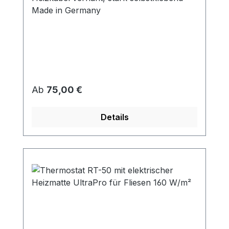
Made in Germany
Regulärer Preis:
Ab
75,00 €
Details