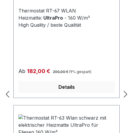
Thermostat RT-67 WLAN
Heizmatte:
UltraPro
- 160 W/m²
High Quality / beste Qualität
Regulärer Preis:
Verkaufspreis:
Ab
182,00 €
200,00 €
(9% gespart)
Details