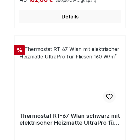
200,00 €
(9% gespart)
Details
Rabatt
%
Thermostat RT-67 Wlan schwarz mit
elektrischer Heizmatte UltraPro für
Fliesen 160 W/m²