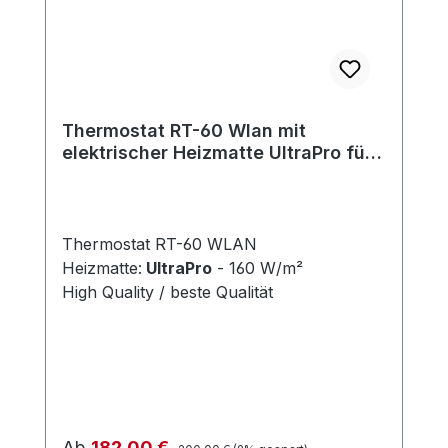
Thermostat RT-60 Wlan mit
elektrischer Heizmatte UltraPro für
Fliesen 160 W/m²
Thermostat RT-60 WLAN
Heizmatte:
UltraPro
- 160 W/m²
High Quality / beste Qualität
Regulärer Preis:
Verkaufspreis:
Ab
182,00 €