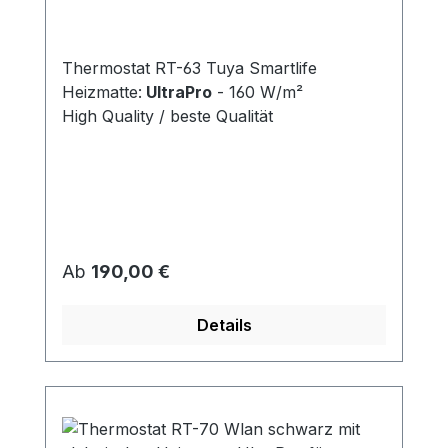
Thermostat RT-63 Tuya Smartlife
Heizmatte:
UltraPro
- 160 W/m²
High Quality / beste Qualität
Regulärer Preis:
Ab
190,00 €
Details