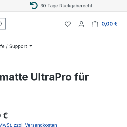
30 Tage Rückgaberecht
0,00 €
Ware
lfe / Support
matte UltraPro für
eis:
 €
. MwSt. zzgl. Versandkosten