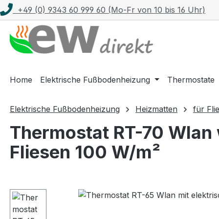
+49 (0) 9343 60 999 60 (Mo-Fr von 10 bis 16 Uhr)
m Hauptinhalt springen
Zur Suche springen
Zur Hauptnavigation springen
Home
Elektrische Fußbodenheizung
Thermostate
Elektrische Fußbodenheizung
Heizmatten
für Fli
Thermostat RT-70 Wlan w
Fliesen 100 W/m²
Bildergalerie überspringen