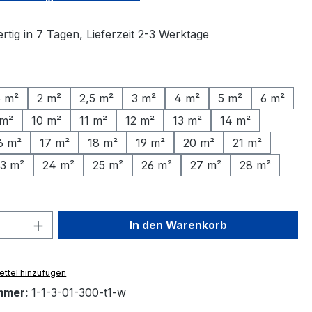
tig in 7 Tagen, Lieferzeit 2-3 Werktage
ählen
5 m²
2 m²
2,5 m²
3 m²
4 m²
5 m²
6 m²
 m²
10 m²
11 m²
12 m²
13 m²
14 m²
6 m²
17 m²
18 m²
19 m²
20 m²
21 m²
3 m²
24 m²
25 m²
26 m²
27 m²
28 m²
 Anzahl: Gib den gewünschten Wert ein 
In den Warenkorb
ttel hinzufügen
mmer:
1-1-3-01-300-t1-w