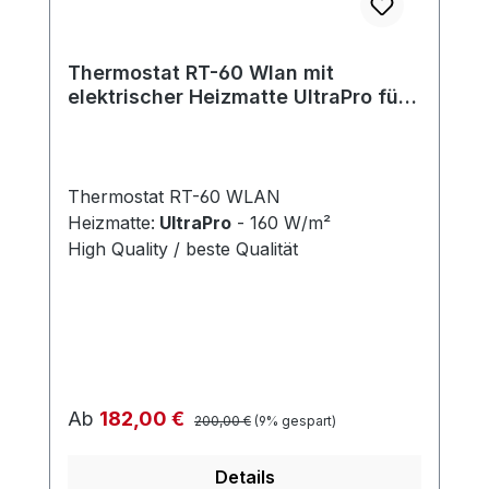
Thermostat RT-60 Wlan mit
elektrischer Heizmatte UltraPro für
Fliesen 160 W/m²
Thermostat RT-60 WLAN
Heizmatte:
UltraPro
- 160 W/m²
High Quality / beste Qualität
Regulärer Preis:
Verkaufspreis:
Ab
182,00 €
200,00 €
(9% gespart)
Details