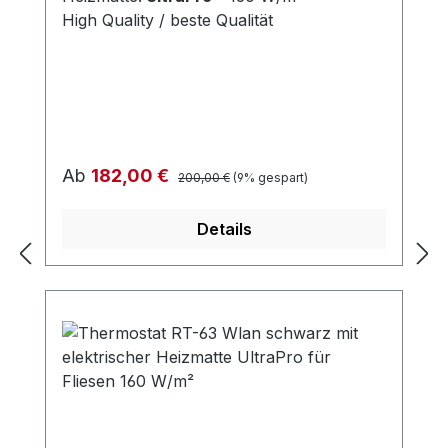
High Quality / beste Qualität
Regulärer Preis:
Verkaufspreis:
Ab
182,00 €
200,00 €
(9% gespart)
Details