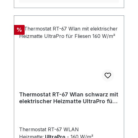
Rabatt
%
Thermostat RT-67 Wlan schwarz mit
elektrischer Heizmatte UltraPro für
Fliesen 160 W/m²
Thermostat RT-67 WLAN
Heizmatte:
UltraPro
- 160 W/m²