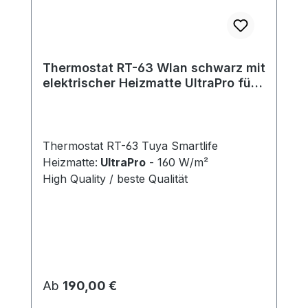
Thermostat RT-63 Wlan schwarz mit
elektrischer Heizmatte UltraPro für
Fliesen 160 W/m²
Thermostat RT-63 Tuya Smartlife
Heizmatte:
UltraPro
- 160 W/m²
High Quality / beste Qualität
Regulärer Preis:
Ab
190,00 €