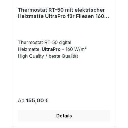
Thermostat RT-50 mit elektrischer
Heizmatte UltraPro für Fliesen 160
W/m²
Thermostat RT-50 digital
Heizmatte:
UltraPro
- 160 W/m²
High Quality / beste Qualität
Regulärer Preis:
Ab
155,00 €
Details