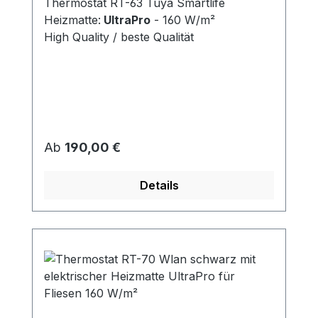
Thermostat RT-63 Tuya Smartlife
Heizmatte:
UltraPro
- 160 W/m²
High Quality / beste Qualität
Regulärer Preis:
Ab
190,00 €
Details