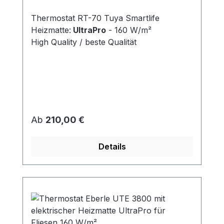
Thermostat RT-70 Tuya Smartlife
Heizmatte:
UltraPro
- 160 W/m²
High Quality / beste Qualität
Regulärer Preis:
Ab
210,00 €
Details