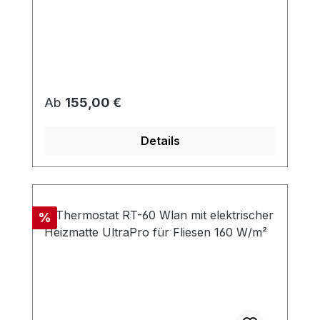
Regulärer Preis:
Ab
155,00 €
Details
Rabatt
%