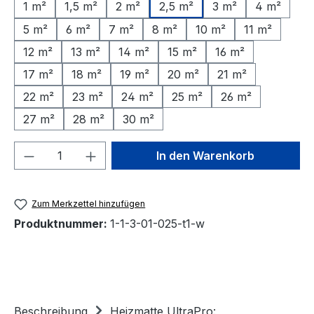
1 m²
1,5 m²
2 m²
2,5 m²
3 m²
4 m²
5 m²
6 m²
7 m²
8 m²
10 m²
11 m²
12 m²
13 m²
14 m²
15 m²
16 m²
17 m²
18 m²
19 m²
20 m²
21 m²
22 m²
23 m²
24 m²
25 m²
26 m²
27 m²
28 m²
30 m²
Produkt Anzahl: Gib den gewünschten We
In den Warenkorb
Zum Merkzettel hinzufügen
Produktnummer:
1-1-3-01-025-t1-w
Beschreibung
Heizmatte UltraPro: