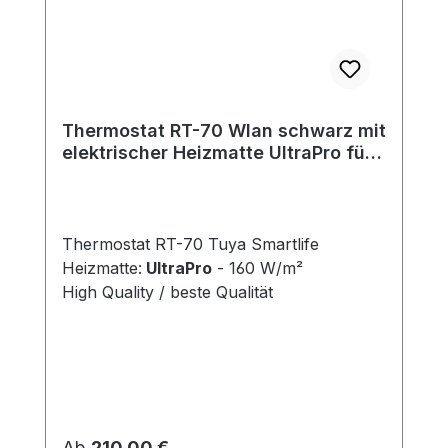
Thermostat RT-70 Wlan schwarz mit
elektrischer Heizmatte UltraPro für
Fliesen 160 W/m²
Thermostat RT-70 Tuya Smartlife
Heizmatte:
UltraPro
- 160 W/m²
High Quality / beste Qualität
Regulärer Preis:
Ab
210,00 €