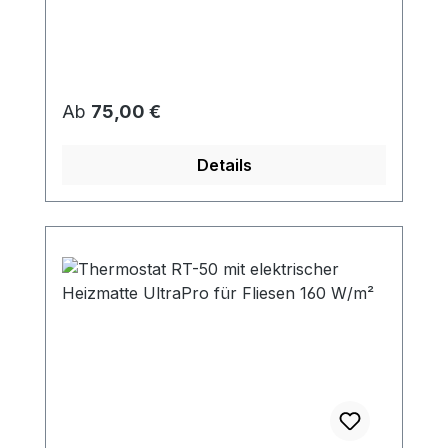
Regulärer Preis:
Ab
75,00 €
Details