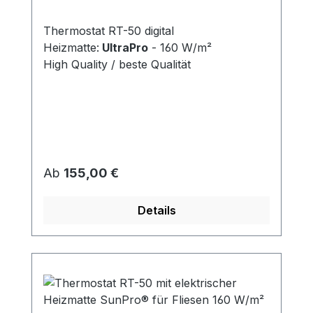
Thermostat RT-50 digital
Heizmatte:
UltraPro
- 160 W/m²
High Quality / beste Qualität
Regulärer Preis:
Ab
155,00 €
Details