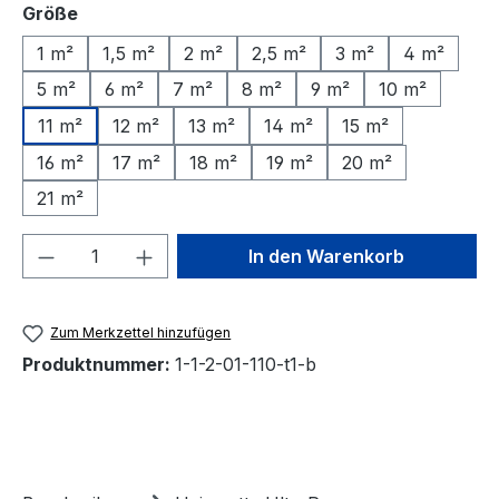
auswählen
Größe
1 m²
1,5 m²
2 m²
2,5 m²
3 m²
4 m²
5 m²
6 m²
7 m²
8 m²
9 m²
10 m²
11 m²
12 m²
13 m²
14 m²
15 m²
16 m²
17 m²
18 m²
19 m²
20 m²
21 m²
Produkt Anzahl: Gib den gewünschten We
In den Warenkorb
Zum Merkzettel hinzufügen
Produktnummer:
1-1-2-01-110-t1-b