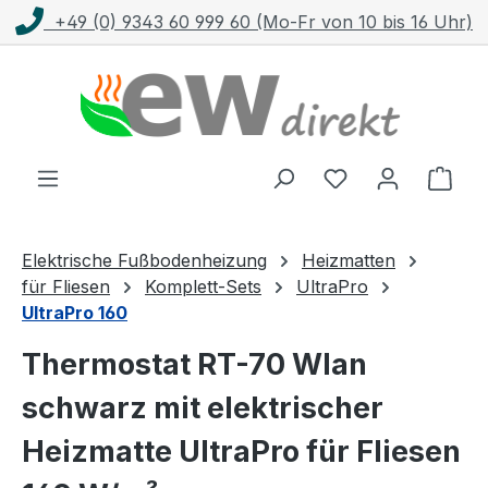
 (Mo-Fr von 10 bis 16 Uhr)
Kostenloser Vers
Zum Hauptinhalt springen
Ware
Elektrische Fußbodenheizung
Heizmatten
für Fliesen
Komplett-Sets
UltraPro
UltraPro 160
Thermostat RT-70 Wlan
schwarz mit elektrischer
Heizmatte UltraPro für Fliesen