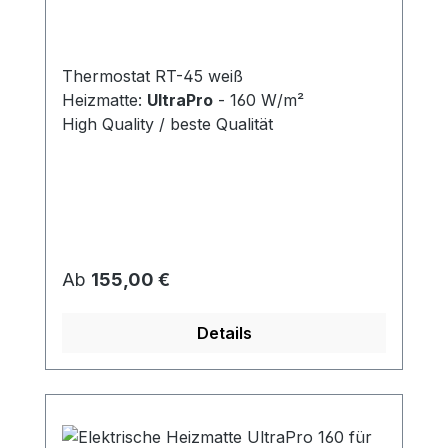
W/m²
Thermostat RT-45 weiß
Heizmatte:
UltraPro
- 160 W/m²
High Quality / beste Qualität
Regulärer Preis:
Ab
155,00 €
Details