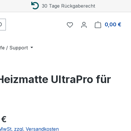
30 Tage Rückgaberecht
0,00 €
Ware
lfe / Support
eizmatte UltraPro für
eis:
 €
. MwSt. zzgl. Versandkosten