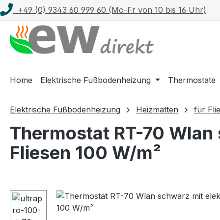
+49 (0) 9343 60 999 60 (Mo-Fr von 10 bis 16 Uhr)
m Hauptinhalt springen
Zur Suche springen
Zur Hauptnavigation springen
Home
Elektrische Fußbodenheizung
Thermostate
Elektrische Fußbodenheizung
Heizmatten
für Fli
Thermostat RT-70 Wlan s
Fliesen 100 W/m²
Bildergalerie überspringen