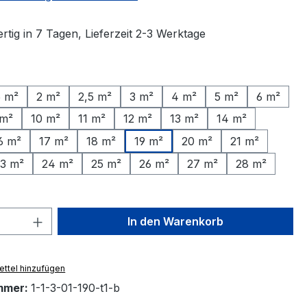
tig in 7 Tagen, Lieferzeit 2-3 Werktage
ählen
5 m²
2 m²
2,5 m²
3 m²
4 m²
5 m²
6 m²
 m²
10 m²
11 m²
12 m²
13 m²
14 m²
6 m²
17 m²
18 m²
19 m²
20 m²
21 m²
3 m²
24 m²
25 m²
26 m²
27 m²
28 m²
 Anzahl: Gib den gewünschten Wert ein 
In den Warenkorb
ttel hinzufügen
mmer:
1-1-3-01-190-t1-b