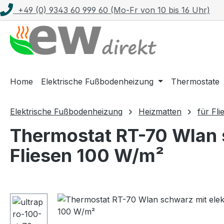
+49 (0) 9343 60 999 60 (Mo-Fr von 10 bis 16 Uhr)
m Hauptinhalt springen
Zur Suche springen
Zur Hauptnavigation springen
Home
Elektrische Fußbodenheizung
Thermostate
Elektrische Fußbodenheizung
Heizmatten
für Fli
Thermostat RT-70 Wlan s
Fliesen 100 W/m²
Bildergalerie überspringen