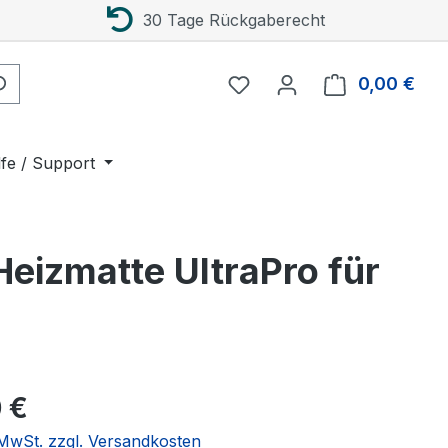
30 Tage Rückgaberecht
0,00 €
Ware
lfe / Support
eizmatte UltraPro für
eis:
 €
. MwSt. zzgl. Versandkosten