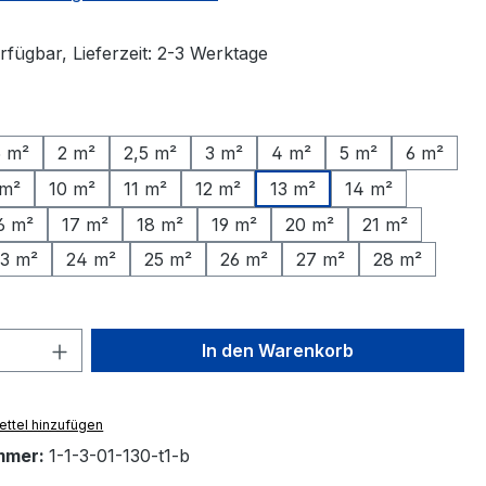
rfügbar, Lieferzeit: 2-3 Werktage
ählen
5 m²
2 m²
2,5 m²
3 m²
4 m²
5 m²
6 m²
 m²
10 m²
11 m²
12 m²
13 m²
14 m²
6 m²
17 m²
18 m²
19 m²
20 m²
21 m²
3 m²
24 m²
25 m²
26 m²
27 m²
28 m²
 Anzahl: Gib den gewünschten Wert ein 
In den Warenkorb
ttel hinzufügen
mmer:
1-1-3-01-130-t1-b