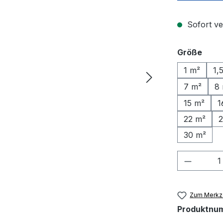
Sofort ve
ausw
Größe
1 m²
1,
7 m²
8
15 m²
1
22 m²
2
30 m²
Produkt
Zum Merkze
Produktnu