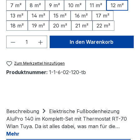
7 m²
8 m²
9 m²
10 m²
11 m²
12 m²
13 m²
14 m²
15 m²
16 m²
17 m²
18 m²
19 m²
20 m²
21 m²
22 m²
Produkt Anzahl: Gib den gewünschten We
In den Warenkorb
Zum Merkzettel hinzufügen
Produktnummer:
1-1-6-02-120-tb
Beschreibung
Elektrische Fußbodenheizung
AluPro 140 im Komplett-Set mit Thermostat RT-70
Wlan Tuya. Da ist alles dabei, was man für die…
Mehr