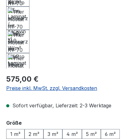
Regulärer Preis:
575,00 €
Preise inkl. MwSt. zzgl. Versandkosten
Sofort verfügbar, Lieferzeit: 2-3 Werktage
auswählen
Größe
1 m²
2 m²
3 m²
4 m²
5 m²
6 m²