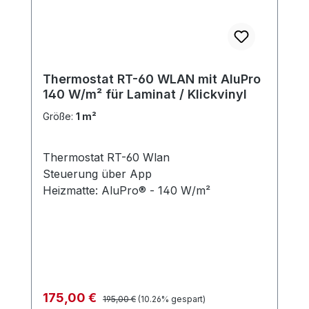
Thermostat RT-60 WLAN mit AluPro
140 W/m² für Laminat / Klickvinyl
Größe:
1 m²
Thermostat RT-60 Wlan
Steuerung über App
Heizmatte: AluPro® - 140 W/m²
Regulärer Preis:
Verkaufspreis:
175,00 €
195,00 €
(10.26% gespart)