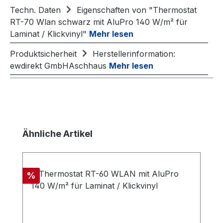
Techn. Daten
Eigenschaften von "Thermostat
RT-70 Wlan schwarz mit AluPro 140 W/m² für
Laminat / Klickvinyl"
Mehr lesen
Produktsicherheit
Herstellerinformation:
ewdirekt GmbHAschhaus
Mehr lesen
Produktgalerie überspringen
Ähnliche Artikel
Rabatt
%