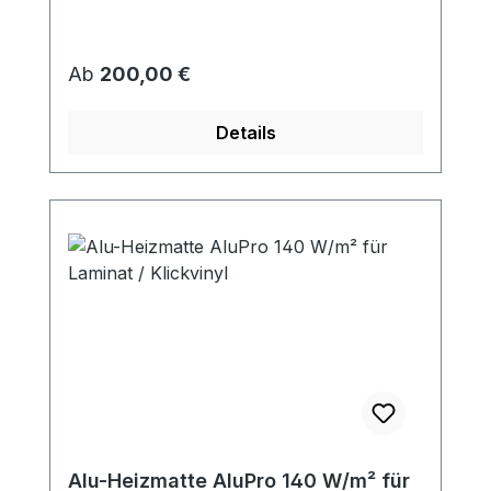
Regulärer Preis:
Ab
200,00 €
Details
Alu-Heizmatte AluPro 140 W/m² für