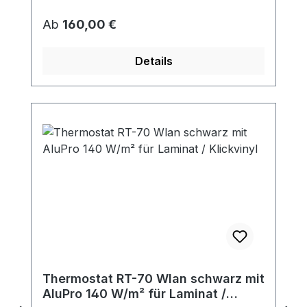
Regulärer Preis:
Ab
160,00 €
Details
Thermostat RT-70 Wlan schwarz mit
AluPro 140 W/m² für Laminat /