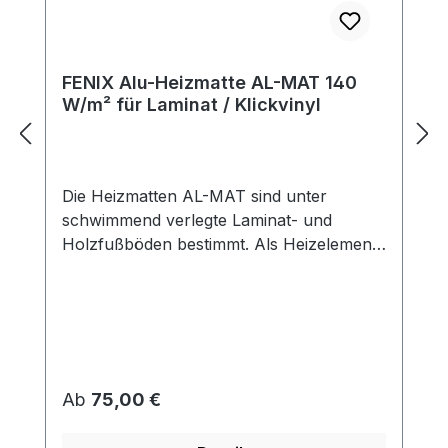
FENIX Alu-Heizmatte AL-MAT 140
W/m² für Laminat / Klickvinyl
Die Heizmatten AL-MAT sind unter
schwimmend verlegte Laminat- und
Holzfußböden bestimmt. Als Heizelement
dienen hier spezielle Leiter mit
Fluoropolymer-Doppelisolierung und
hoher Warmfestigkeit. Dadurch ist
außergewöhnliche Lebensdauer des
Heizelements bei der höchsten Sicherheit
garantiert. Die Matte ist als eine zweiadrige
Regulärer Preis:
Ab
75,00 €
Matte mit einem Anschlussleiter (sog.
kaltem Ende) von 3 m ausgeführt. Die