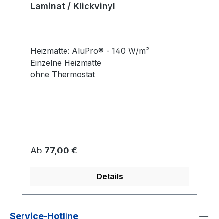
Laminat / Klickvinyl
Heizmatte: AluPro® - 140 W/m²
Einzelne Heizmatte
ohne Thermostat
Regulärer Preis:
Ab
77,00 €
Details
Service-Hotline