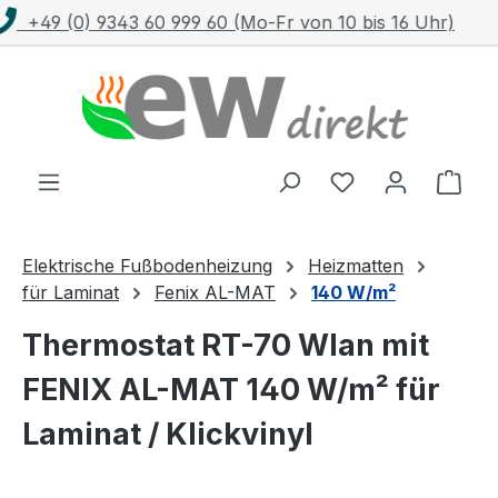
Kostenloser Versand mit DHL ab 100 €
Zum Hauptinhalt springen
Ware
Elektrische Fußbodenheizung
Heizmatten
für Laminat
Fenix AL-MAT
140 W/m²
Thermostat RT-70 Wlan mit
FENIX AL-MAT 140 W/m² für
Laminat / Klickvinyl