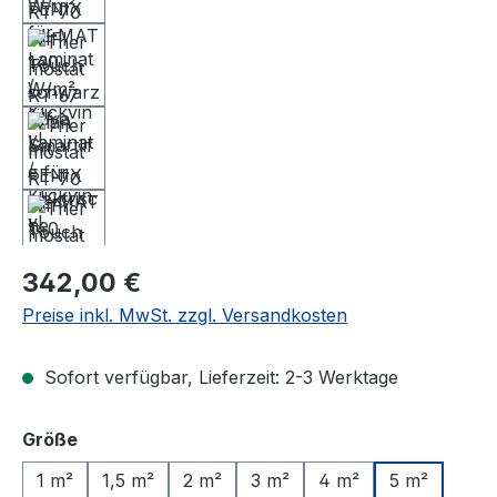
Regulärer Preis:
342,00 €
Preise inkl. MwSt. zzgl. Versandkosten
Sofort verfügbar, Lieferzeit: 2-3 Werktage
auswählen
Größe
1 m²
1,5 m²
2 m²
3 m²
4 m²
5 m²