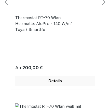
Klickvinyl
Thermostat RT-70 Wlan
Heizmatte: AluPro - 140 W/m²
Tuya / Smartlife
Regulärer Preis:
Ab
200,00 €
Details