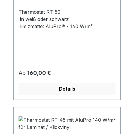
Thermostat RT-50
in weiß oder schwarz
Heizmatte: AluPro® - 140 W/m²
Regulärer Preis:
Ab
160,00 €
Details