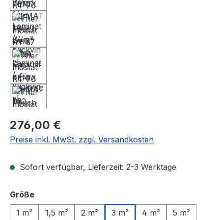
Regulärer Preis:
276,00 €
Preise inkl. MwSt. zzgl. Versandkosten
Sofort verfügbar, Lieferzeit: 2-3 Werktage
auswählen
Größe
1 m²
1,5 m²
2 m²
3 m²
4 m²
5 m²