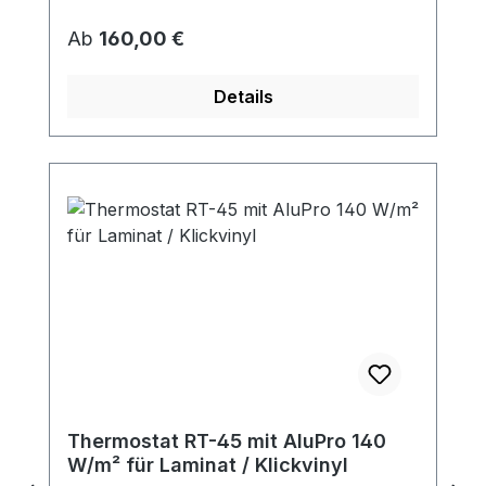
Regulärer Preis:
Ab
160,00 €
Details
Thermostat RT-45 mit AluPro 140
W/m² für Laminat / Klickvinyl