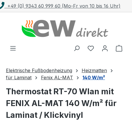
)
Kostenloser Versand mit DHL ab 100 €
Zum Hauptinhalt springen
Ware
Elektrische Fußbodenheizung
Heizmatten
für Laminat
Fenix AL-MAT
140 W/m²
Thermostat RT-70 Wlan mit
FENIX AL-MAT 140 W/m² für
Laminat / Klickvinyl