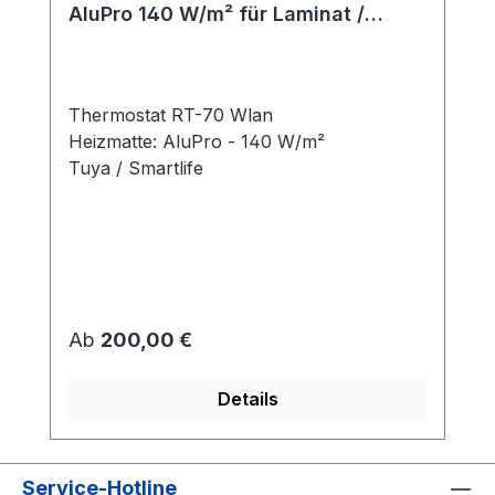
AluPro 140 W/m² für Laminat /
Klickvinyl
Thermostat RT-70 Wlan
Heizmatte: AluPro - 140 W/m²
Tuya / Smartlife
Regulärer Preis:
Ab
200,00 €
Details
Service-Hotline