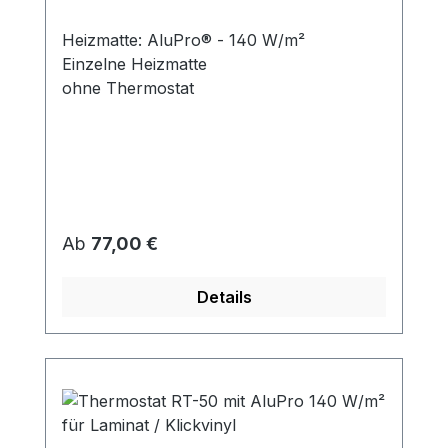
Heizmatte: AluPro® - 140 W/m²
Einzelne Heizmatte
ohne Thermostat
Regulärer Preis:
Ab
77,00 €
Details