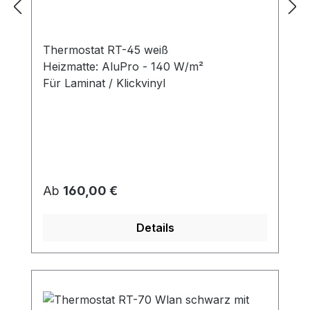
Thermostat RT-45 weiß
Heizmatte: AluPro - 140 W/m²
Für Laminat / Klickvinyl
Regulärer Preis:
Ab
160,00 €
Details