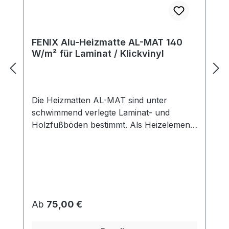
FENIX Alu-Heizmatte AL-MAT 140
W/m² für Laminat / Klickvinyl
Die Heizmatten AL-MAT sind unter
schwimmend verlegte Laminat- und
Holzfußböden bestimmt. Als Heizelement
dienen hier spezielle Leiter mit
Fluoropolymer-Doppelisolierung und
hoher Warmfestigkeit. Dadurch ist
außergewöhnliche Lebensdauer des
Heizelements bei der höchsten Sicherheit
garantiert. Die Matte ist als eine zweiadrige
Regulärer Preis:
Ab
75,00 €
Matte mit einem Anschlussleiter (sog.
kaltem Ende) von 3 m ausgeführt. Die