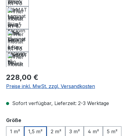
Regulärer Preis:
228,00 €
Preise inkl. MwSt. zzgl. Versandkosten
Sofort verfügbar, Lieferzeit: 2-3 Werktage
auswählen
Größe
1 m²
1,5 m²
2 m²
3 m²
4 m²
5 m²