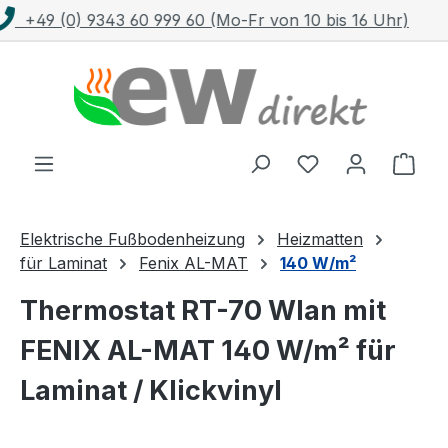
)
Kostenloser Versand mit DHL ab 100 €
Zum Hauptinhalt springen
Ware
Elektrische Fußbodenheizung
Heizmatten
für Laminat
Fenix AL-MAT
140 W/m²
Thermostat RT-70 Wlan mit
FENIX AL-MAT 140 W/m² für
Laminat / Klickvinyl