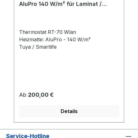
AluPro 140 W/m² für Laminat /
Klickvinyl
Thermostat RT-70 Wlan
Heizmatte: AluPro - 140 W/m²
Tuya / Smartlife
Regulärer Preis:
Ab
200,00 €
Details
Service-Hotline