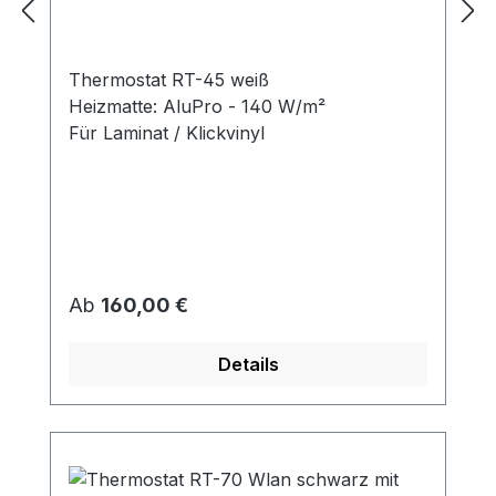
Thermostat RT-45 weiß
Heizmatte: AluPro - 140 W/m²
Für Laminat / Klickvinyl
Regulärer Preis:
Ab
160,00 €
Details