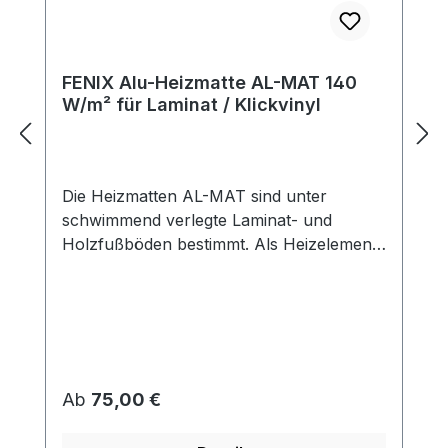
FENIX Alu-Heizmatte AL-MAT 140
W/m² für Laminat / Klickvinyl
Die Heizmatten AL-MAT sind unter
schwimmend verlegte Laminat- und
Holzfußböden bestimmt. Als Heizelement
dienen hier spezielle Leiter mit
Fluoropolymer-Doppelisolierung und
hoher Warmfestigkeit. Dadurch ist
außergewöhnliche Lebensdauer des
Heizelements bei der höchsten Sicherheit
garantiert. Die Matte ist als eine zweiadrige
Regulärer Preis:
Ab
75,00 €
Matte mit einem Anschlussleiter (sog.
kaltem Ende) von 3 m ausgeführt. Die