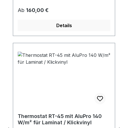
Regulärer Preis:
Ab
160,00 €
Details
Thermostat RT-45 mit AluPro 140
W/m² für Laminat / Klickvinyl