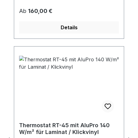
Regulärer Preis:
Ab
160,00 €
Details
Thermostat RT-45 mit AluPro 140
W/m² für Laminat / Klickvinyl