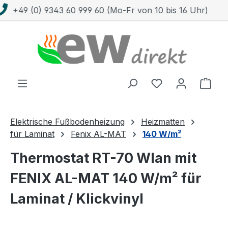
Kostenloser Versand mit DHL ab 100 €
Zum Hauptinhalt springen
Ware
Elektrische Fußbodenheizung
Heizmatten
für Laminat
Fenix AL-MAT
140 W/m²
Thermostat RT-70 Wlan mit
FENIX AL-MAT 140 W/m² für
Laminat / Klickvinyl