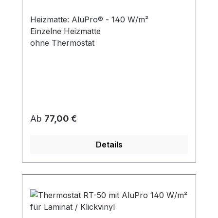
Heizmatte: AluPro® - 140 W/m²
Einzelne Heizmatte
ohne Thermostat
Regulärer Preis:
Ab
77,00 €
Details