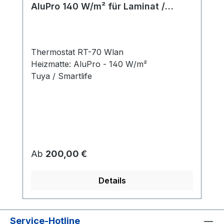
AluPro 140 W/m² für Laminat /
Klickvinyl
Thermostat RT-70 Wlan
Heizmatte: AluPro - 140 W/m²
Tuya / Smartlife
Regulärer Preis:
Ab
200,00 €
Details
Service-Hotline