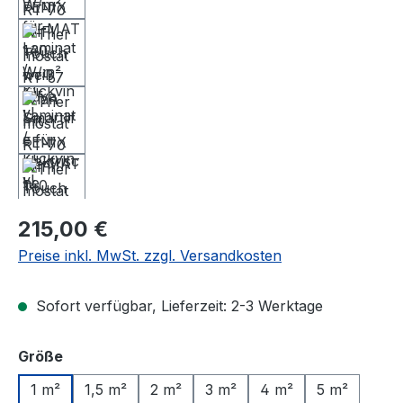
Regulärer Preis:
215,00 €
Preise inkl. MwSt. zzgl. Versandkosten
Sofort verfügbar, Lieferzeit: 2-3 Werktage
auswählen
Größe
1 m²
1,5 m²
2 m²
3 m²
4 m²
5 m²