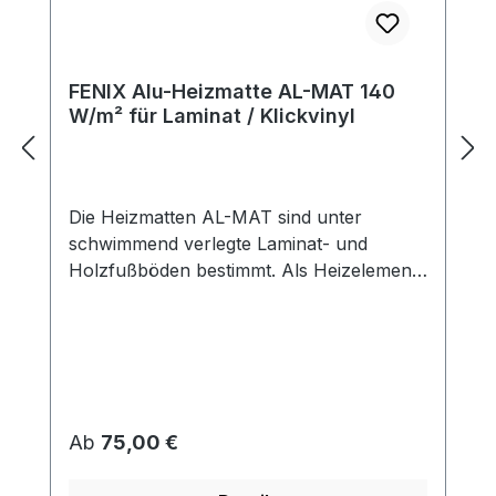
FENIX Alu-Heizmatte AL-MAT 140
W/m² für Laminat / Klickvinyl
Die Heizmatten AL-MAT sind unter
schwimmend verlegte Laminat- und
Holzfußböden bestimmt. Als Heizelement
dienen hier spezielle Leiter mit
Fluoropolymer-Doppelisolierung und
hoher Warmfestigkeit. Dadurch ist
außergewöhnliche Lebensdauer des
Heizelements bei der höchsten Sicherheit
garantiert. Die Matte ist als eine zweiadrige
Regulärer Preis:
Ab
75,00 €
Matte mit einem Anschlussleiter (sog.
kaltem Ende) von 3 m ausgeführt. Die