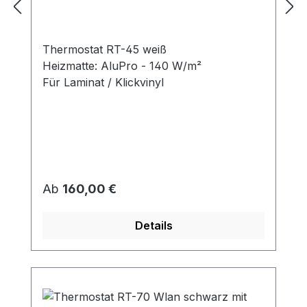
Thermostat RT-45 weiß
Heizmatte: AluPro - 140 W/m²
Für Laminat / Klickvinyl
Regulärer Preis:
Ab
160,00 €
Details