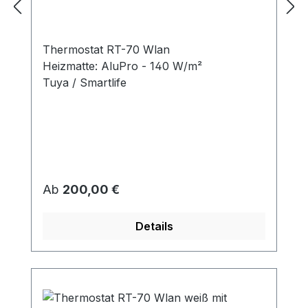
Klickvinyl
Thermostat RT-70 Wlan
Heizmatte: AluPro - 140 W/m²
Tuya / Smartlife
Regulärer Preis:
Ab
200,00 €
Details