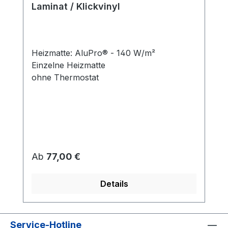
Laminat / Klickvinyl
Heizmatte: AluPro® - 140 W/m²
Einzelne Heizmatte
ohne Thermostat
Regulärer Preis:
Ab
77,00 €
Details
Service-Hotline