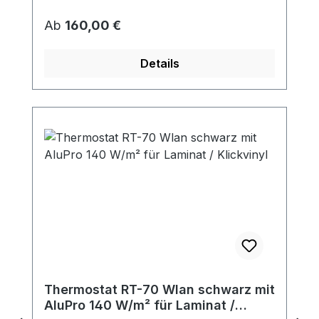
Regulärer Preis:
Ab
160,00 €
Details
Thermostat RT-70 Wlan schwarz mit
AluPro 140 W/m² für Laminat /