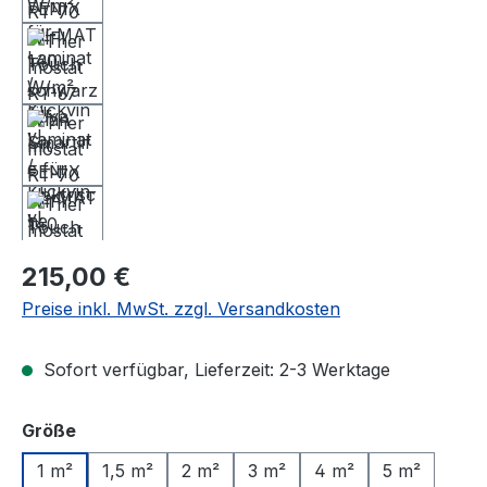
Regulärer Preis:
215,00 €
Preise inkl. MwSt. zzgl. Versandkosten
Sofort verfügbar, Lieferzeit: 2-3 Werktage
auswählen
Größe
1 m²
1,5 m²
2 m²
3 m²
4 m²
5 m²