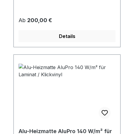
Regulärer Preis:
Ab
200,00 €
Details
Alu-Heizmatte AluPro 140 W/m² für