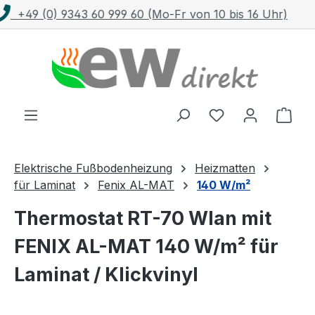
)
Kostenloser Versand mit DHL ab 100 €
Zum Hauptinhalt springen
Ware
Elektrische Fußbodenheizung
Heizmatten
für Laminat
Fenix AL-MAT
140 W/m²
Thermostat RT-70 Wlan mit
FENIX AL-MAT 140 W/m² für
Laminat / Klickvinyl