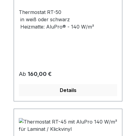
Thermostat RT-50
in weiß oder schwarz
Heizmatte: AluPro® - 140 W/m²
Regulärer Preis:
Ab
160,00 €
Details