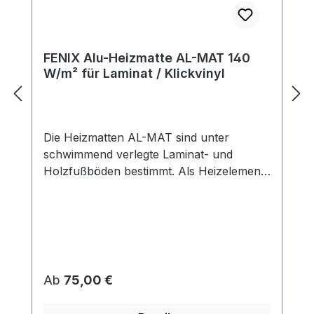
FENIX Alu-Heizmatte AL-MAT 140
W/m² für Laminat / Klickvinyl
Die Heizmatten AL-MAT sind unter
schwimmend verlegte Laminat- und
Holzfußböden bestimmt. Als Heizelement
dienen hier spezielle Leiter mit
Fluoropolymer-Doppelisolierung und
hoher Warmfestigkeit. Dadurch ist
außergewöhnliche Lebensdauer des
Heizelements bei der höchsten Sicherheit
garantiert. Die Matte ist als eine zweiadrige
Regulärer Preis:
Ab
75,00 €
Matte mit einem Anschlussleiter (sog.
kaltem Ende) von 3 m ausgeführt. Die