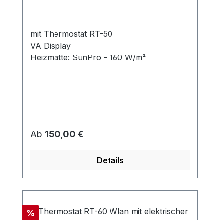
mit Thermostat RT-50
VA Display
Heizmatte: SunPro - 160 W/m²
Regulärer Preis:
Ab
150,00 €
Details
Rabatt
%