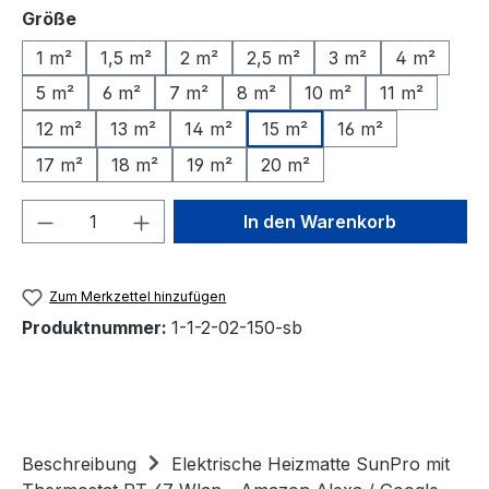
auswählen
Größe
1 m²
1,5 m²
2 m²
2,5 m²
3 m²
4 m²
5 m²
6 m²
7 m²
8 m²
10 m²
11 m²
12 m²
13 m²
14 m²
15 m²
16 m²
17 m²
18 m²
19 m²
20 m²
Produkt Anzahl: Gib den gewünschten We
In den Warenkorb
Zum Merkzettel hinzufügen
Produktnummer:
1-1-2-02-150-sb
Beschreibung
Elektrische Heizmatte SunPro mit