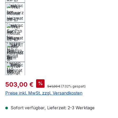
Verkaufspreis:
%
503,00 €
Regulärer Preis:
541,00 €
(7.02% gespart)
Preise inkl. MwSt. zzgl. Versandkosten
Sofort verfügbar, Lieferzeit: 2-3 Werktage