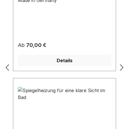
Made in Germany
Regulärer Preis:
Ab
70,00 €
Details