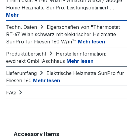
Thermostat RT-67 Wlan - Amazon Alexa / Google
Home Heizmatte SunPro: Leistungsoptimiert,…
Mehr
Techn. Daten
Eigenschaften von "Thermostat
RT-67 Wlan schwarz mit elektrischer Heizmatte
SunPro für Fliesen 160 W/m²"
Mehr lesen
Produktübersicht
Herstellerinformation:
ewdirekt GmbHAschhaus
Mehr lesen
Lieferumfang
Elektrische Heizmatte SunPro für
Fliesen 160
Mehr lesen
FAQ
Produktgalerie überspringen
Accessory Items