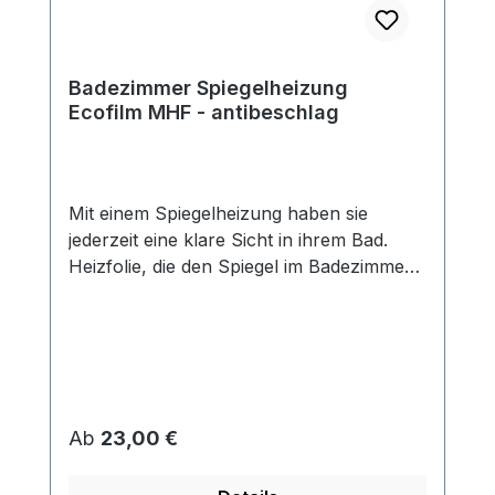
Badezimmer Spiegelheizung
Ecofilm MHF - antibeschlag
Mit einem Spiegelheizung haben sie
jederzeit eine klare Sicht in ihrem Bad.
Heizfolie, die den Spiegel im Badezimmer
vor Beschlagen schützt. Die Folien haben
Doppellaminierung (Schutz vor feuchter
Umgebung) und sind mit einer
selbstklebenden Fläche versehen, mit der
sie auf die Rückseite des Spiegels geklebt
werden. Die Spiegelheizfolie arbeitet mit
Regulärer Preis:
Ab
23,00 €
niedrigen Temperaturen. Eine Überhitzung
oder Beschädigung des Spiegels wird