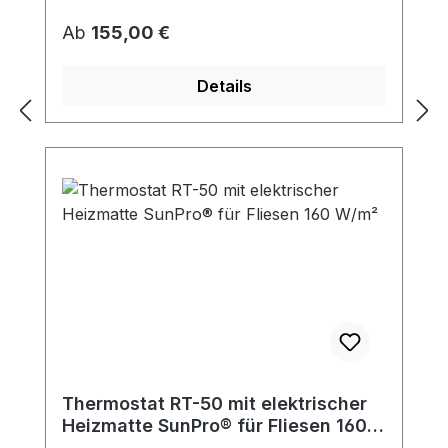
Regulärer Preis:
Ab
155,00 €
Details
Thermostat RT-50 mit elektrischer
Heizmatte SunPro® für Fliesen 160
W/m²