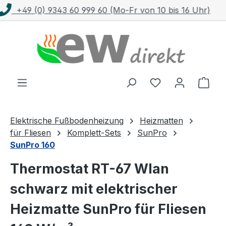
 16 Uhr)
Kostenloser Versand mit DHL ab 100
Zum Hauptinhalt springen
Ware
Elektrische Fußbodenheizung
Heizmatten
für Fliesen
Komplett-Sets
SunPro
SunPro 160
Thermostat RT-67 Wlan
schwarz mit elektrischer
Heizmatte SunPro für Fliesen