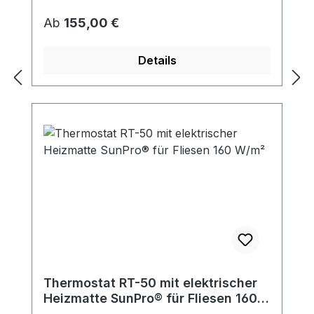
Regulärer Preis:
Ab
155,00 €
Details
Thermostat RT-50 mit elektrischer
Heizmatte SunPro® für Fliesen 160
W/m²