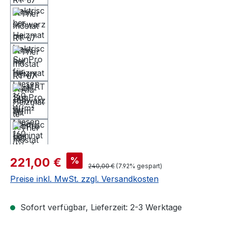
Verkaufspreis:
%
221,00 €
Regulärer Preis:
240,00 €
(7.92% gespart)
Preise inkl. MwSt. zzgl. Versandkosten
Sofort verfügbar, Lieferzeit: 2-3 Werktage