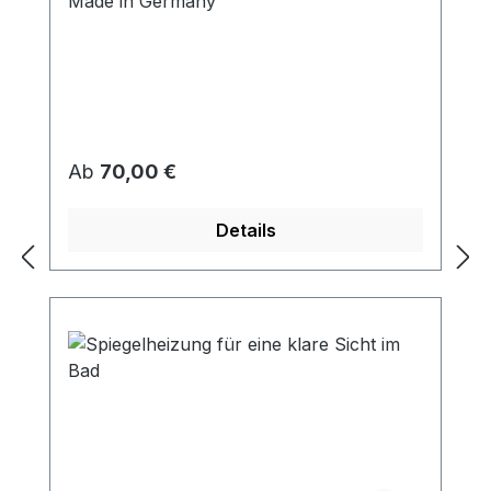
Made in Germany
Regulärer Preis:
Ab
70,00 €
Details