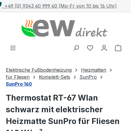
Kostenloser Versand mit DHL ab 100 €
Zum Hauptinhalt springen
Ware
Elektrische Fußbodenheizung
Heizmatten
für Fliesen
Komplett-Sets
SunPro
SunPro 160
Thermostat RT-67 Wlan
schwarz mit elektrischer
Heizmatte SunPro für Fliesen