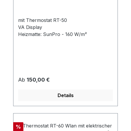
mit Thermostat RT-50
VA Display
Heizmatte: SunPro - 160 W/m²
Regulärer Preis:
Ab
150,00 €
Details
Rabatt
%