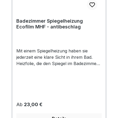
Badezimmer Spiegelheizung
Ecofilm MHF - antibeschlag
Mit einem Spiegelheizung haben sie
jederzeit eine klare Sicht in ihrem Bad.
Heizfolie, die den Spiegel im Badezimmer
vor Beschlagen schützt. Die Folien haben
Doppellaminierung (Schutz vor feuchter
Umgebung) und sind mit einer
selbstklebenden Fläche versehen, mit der
sie auf die Rückseite des Spiegels geklebt
werden. Die Spiegelheizfolie arbeitet mit
Regulärer Preis:
Ab
23,00 €
niedrigen Temperaturen. Eine Überhitzung
oder Beschädigung des Spiegels wird