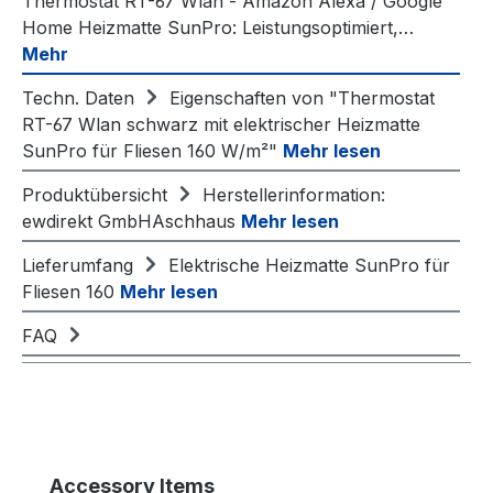
Thermostat RT-67 Wlan - Amazon Alexa / Google
Home Heizmatte SunPro: Leistungsoptimiert,…
Mehr
Techn. Daten
Eigenschaften von "Thermostat
RT-67 Wlan schwarz mit elektrischer Heizmatte
SunPro für Fliesen 160 W/m²"
Mehr lesen
Produktübersicht
Herstellerinformation:
ewdirekt GmbHAschhaus
Mehr lesen
Lieferumfang
Elektrische Heizmatte SunPro für
Fliesen 160
Mehr lesen
FAQ
Produktgalerie überspringen
Accessory Items