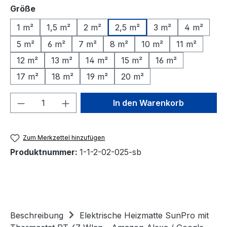
auswählen
Größe
1 m²
1,5 m²
2 m²
2,5 m²
3 m²
4 m²
5 m²
6 m²
7 m²
8 m²
10 m²
11 m²
12 m²
13 m²
14 m²
15 m²
16 m²
17 m²
18 m²
19 m²
20 m²
Produkt Anzahl: Gib den gewünschten We
In den Warenkorb
Zum Merkzettel hinzufügen
Produktnummer:
1-1-2-02-025-sb
Beschreibung
Elektrische Heizmatte SunPro mit