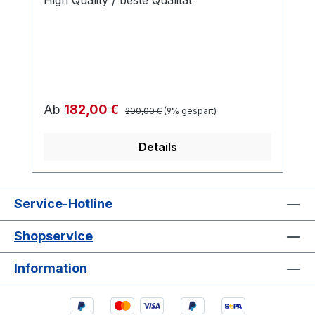
Regulärer Preis:
Verkaufspreis:
Ab
182,00 €
200,00 €
(9% gespart)
Details
Service-Hotline
Shopservice
Information