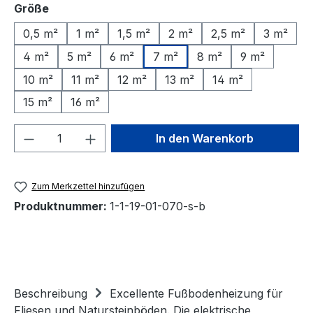
auswählen
Größe
0,5 m²
1 m²
1,5 m²
2 m²
2,5 m²
3 m²
4 m²
5 m²
6 m²
7 m²
8 m²
9 m²
10 m²
11 m²
12 m²
13 m²
14 m²
15 m²
16 m²
Produkt Anzahl: Gib den gewünschten We
In den Warenkorb
Zum Merkzettel hinzufügen
Produktnummer:
1-1-19-01-070-s-b
Beschreibung
Excellente Fußbodenheizung für
Fliesen und Natursteinböden. Die elektrische