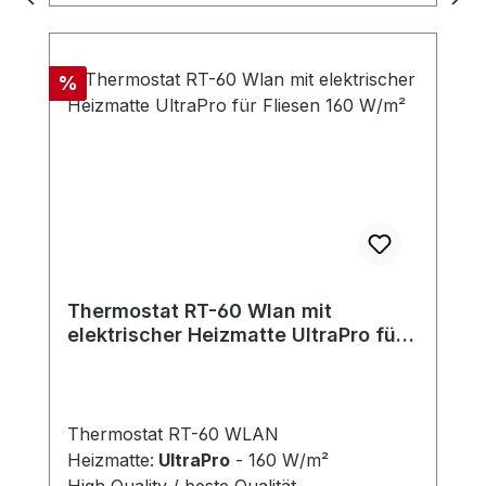
zu wählen, dass es ein ausreichend
großer Rand am Umfang zwecks Klebung
des Spiegels bleibt (auf der Heizfolie
Rabatt
%
haftet der Kitt nicht). Es wird empfohlen,
größere/schwerere Spiegel mit einem
Befestigungsrahmen zu versehen.
Thermostat RT-60 Wlan mit
elektrischer Heizmatte UltraPro für
Fliesen 160 W/m²
Thermostat RT-60 WLAN
Heizmatte:
UltraPro
- 160 W/m²
High Quality / beste Qualität