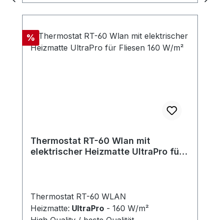
zu wählen, dass es ein ausreichend
großer Rand am Umfang zwecks Klebung
des Spiegels bleibt (auf der Heizfolie
Rabatt
%
haftet der Kitt nicht). Es wird empfohlen,
größere/schwerere Spiegel mit einem
Befestigungsrahmen zu versehen.
Thermostat RT-60 Wlan mit
elektrischer Heizmatte UltraPro für
Fliesen 160 W/m²
Thermostat RT-60 WLAN
Heizmatte:
UltraPro
- 160 W/m²
High Quality / beste Qualität