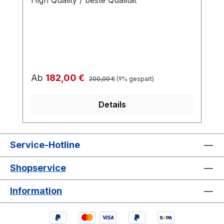
Regulärer Preis:
Verkaufspreis:
Ab
182,00 €
200,00 €
(9% gespart)
Details
Service-Hotline
Shopservice
Information