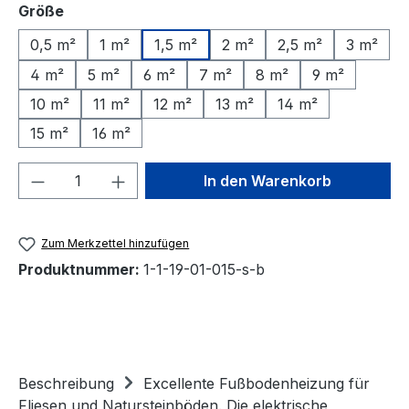
auswählen
Größe
0,5 m²
1 m²
1,5 m²
2 m²
2,5 m²
3 m²
4 m²
5 m²
6 m²
7 m²
8 m²
9 m²
10 m²
11 m²
12 m²
13 m²
14 m²
15 m²
16 m²
Produkt Anzahl: Gib den gewünschten We
In den Warenkorb
Zum Merkzettel hinzufügen
Produktnummer:
1-1-19-01-015-s-b
Beschreibung
Excellente Fußbodenheizung für
Fliesen und Natursteinböden. Die elektrische