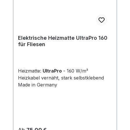
Elektrische Heizmatte UltraPro 160
für Fliesen
Heizmatte:
UltraPro
- 160 W/m²
Heizkabel vernäht, stark selbstklebend
Made in Germany
Regulärer Preis:
Ab
75,00 €