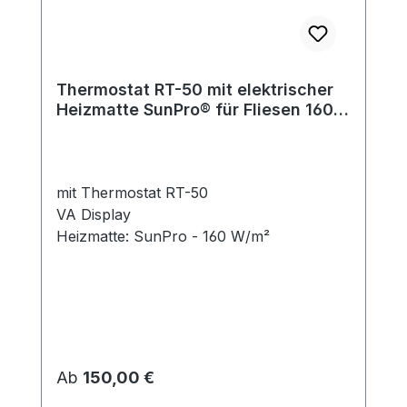
Thermostat RT-50 mit elektrischer
Heizmatte SunPro® für Fliesen 160
W/m²
mit Thermostat RT-50
VA Display
Heizmatte: SunPro - 160 W/m²
Regulärer Preis:
Ab
150,00 €