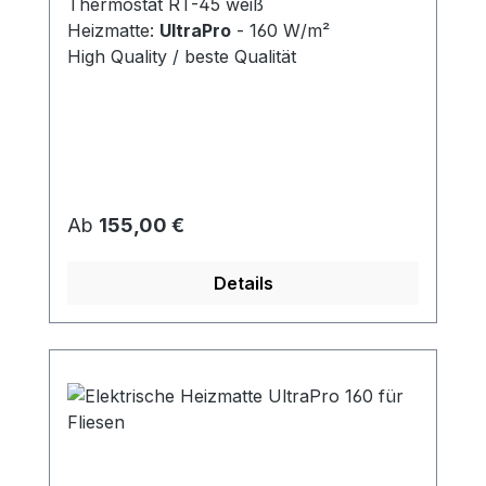
Thermostat RT-45 weiß
Heizmatte:
UltraPro
- 160 W/m²
High Quality / beste Qualität
Regulärer Preis:
Ab
155,00 €
Details