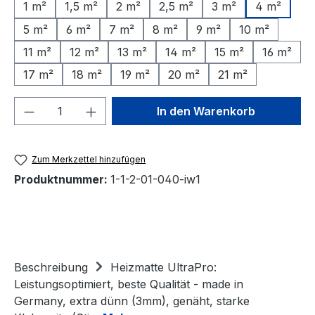
1 m²
1,5 m²
2 m²
2,5 m²
3 m²
4 m²
5 m²
6 m²
7 m²
8 m²
9 m²
10 m²
11 m²
12 m²
13 m²
14 m²
15 m²
16 m²
17 m²
18 m²
19 m²
20 m²
21 m²
Produkt Anzahl: Gib den gewünschten We
In den Warenkorb
Zum Merkzettel hinzufügen
Produktnummer:
1-1-2-01-040-iw1
Beschreibung
Heizmatte UltraPro:
Leistungsoptimiert, beste Qualität - made in
Germany, extra dünn (3mm), genäht, starke