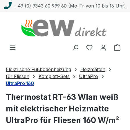
o-Fr von 10 bis 16 Uhr)
Kostenloser Versan
Zum Hauptinhalt springen
Ware
Elektrische Fußbodenheizung
Heizmatten
für Fliesen
Komplett-Sets
UltraPro
UltraPro 160
Thermostat RT-63 Wlan weiß
mit elektrischer Heizmatte
UltraPro für Fliesen 160 W/m²