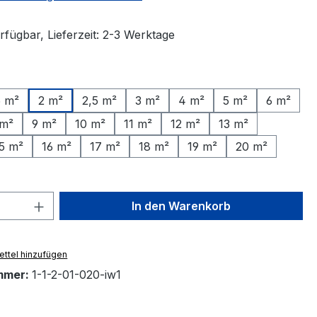
rfügbar, Lieferzeit: 2-3 Werktage
ählen
5 m²
2 m²
2,5 m²
3 m²
4 m²
5 m²
6 m²
 m²
9 m²
10 m²
11 m²
12 m²
13 m²
5 m²
16 m²
17 m²
18 m²
19 m²
20 m²
 Anzahl: Gib den gewünschten Wert ein 
In den Warenkorb
ttel hinzufügen
mmer:
1-1-2-01-020-iw1