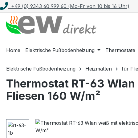
+49 (0) 9343 60 999 60 (Mo-Fr von 10 bis 16 Uhr)
m Hauptinhalt springen
Zur Suche springen
Zur Hauptnavigation springen
Home
Elektrische Fußbodenheizung
Thermostate
Elektrische Fußbodenheizung
Heizmatten
für Fli
Thermostat RT-63 Wlan w
Fliesen 160 W/m²
Bildergalerie überspringen