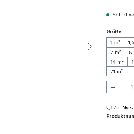
Sofort ve
ausw
Größe
1 m²
1,
7 m²
8
14 m²
1
21 m²
Produkt
Zum Merkze
Produktnu