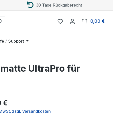
30 Tage Rückgaberecht
0,00 €
Ware
lfe / Support
matte UltraPro für
eis:
0 €
. MwSt. zzgl. Versandkosten