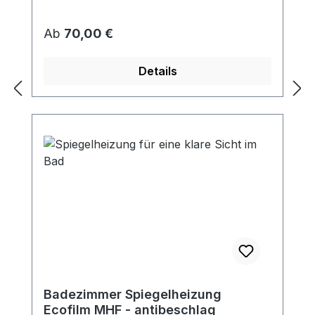
Regulärer Preis:
Ab
70,00 €
Details
Badezimmer Spiegelheizung
Ecofilm MHF - antibeschlag