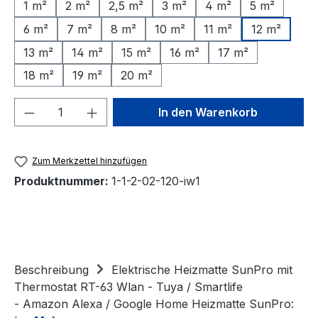
1 m²
2 m²
2,5 m²
3 m²
4 m²
5 m²
6 m²
7 m²
8 m²
10 m²
11 m²
12 m²
13 m²
14 m²
15 m²
16 m²
17 m²
18 m²
19 m²
20 m²
Produkt Anzahl: Gib den gewünschten We
In den Warenkorb
Zum Merkzettel hinzufügen
Produktnummer:
1-1-2-02-120-iw1
Beschreibung
Elektrische Heizmatte SunPro mit
Thermostat RT-63 Wlan - Tuya / Smartlife
- Amazon Alexa / Google Home Heizmatte SunPro: