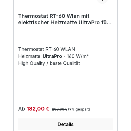
Thermostat RT-60 Wlan mit
elektrischer Heizmatte UltraPro für
Fliesen 160 W/m²
Thermostat RT-60 WLAN
Heizmatte:
UltraPro
- 160 W/m²
High Quality / beste Qualität
Regulärer Preis:
Verkaufspreis:
Ab
182,00 €
200,00 €
(9% gespart)
Details