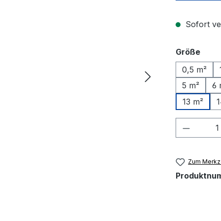
Sofort ver
ausw
Größe
0,5 m²
5 m²
6 
13 m²
1
Produkt
Zum Merkze
Produktnu