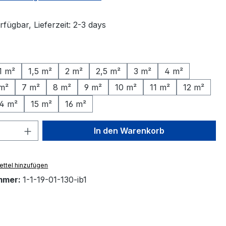
fügbar, Lieferzeit: 2-3 days
ählen
1 m²
1,5 m²
2 m²
2,5 m²
3 m²
4 m²
m²
7 m²
8 m²
9 m²
10 m²
11 m²
12 m²
4 m²
15 m²
16 m²
 Anzahl: Gib den gewünschten Wert ein 
In den Warenkorb
ttel hinzufügen
mmer:
1-1-19-01-130-ib1