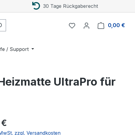
30 Tage Rückgaberecht
0,00 €
Ware
lfe / Support
Heizmatte UltraPro für
eis:
 €
. MwSt. zzgl. Versandkosten