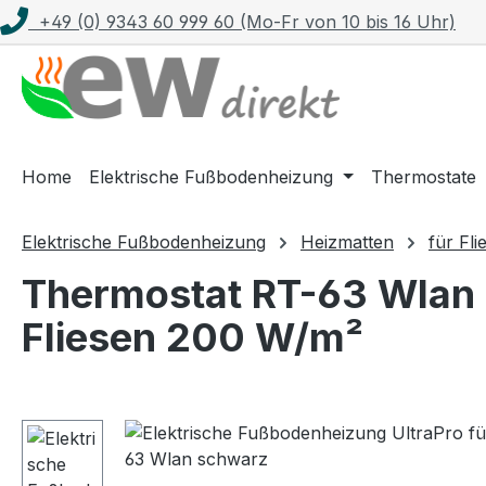
+49 (0) 9343 60 999 60 (Mo-Fr von 10 bis 16 Uhr)
m Hauptinhalt springen
Zur Suche springen
Zur Hauptnavigation springen
Home
Elektrische Fußbodenheizung
Thermostate
Elektrische Fußbodenheizung
Heizmatten
für Fli
Thermostat RT-63 Wlan s
Fliesen 200 W/m²
Bildergalerie überspringen