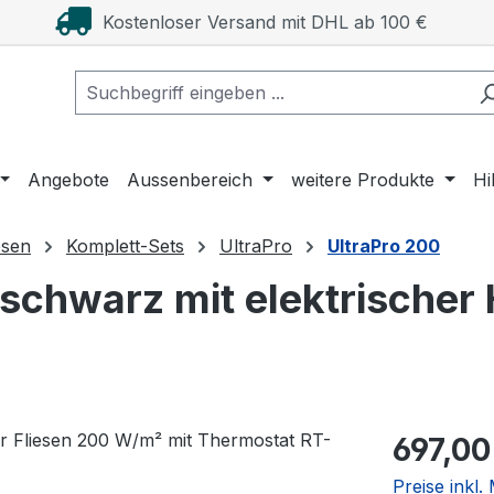
Kostenloser Versand mit DHL ab 100 €
Angebote
Aussenbereich
weitere Produkte
Hi
esen
Komplett-Sets
UltraPro
UltraPro 200
chwarz mit elektrischer 
Regulärer Pr
697,00
Preise inkl