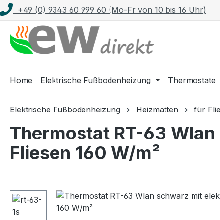
+49 (0) 9343 60 999 60 (Mo-Fr von 10 bis 16 Uhr)
m Hauptinhalt springen
Zur Suche springen
Zur Hauptnavigation springen
Home
Elektrische Fußbodenheizung
Thermostate
Elektrische Fußbodenheizung
Heizmatten
für Fli
Thermostat RT-63 Wlan s
Fliesen 160 W/m²
Bildergalerie überspringen