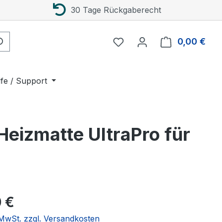
30 Tage Rückgaberecht
0,00 €
Ware
lfe / Support
Heizmatte UltraPro für
eis:
 €
. MwSt. zzgl. Versandkosten