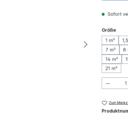
Sofort ve
ausw
Größe
1 m²
1,
7 m²
8
14 m²
1
21 m²
Produkt
Zum Merkze
Produktnu