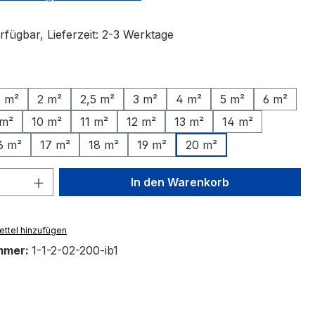
rfügbar, Lieferzeit: 2-3 Werktage
ählen
5 m²
2 m²
2,5 m²
3 m²
4 m²
5 m²
6 m²
 m²
10 m²
11 m²
12 m²
13 m²
14 m²
6 m²
17 m²
18 m²
19 m²
20 m²
 Anzahl: Gib den gewünschten Wert ein 
In den Warenkorb
ttel hinzufügen
mmer:
1-1-2-02-200-ib1