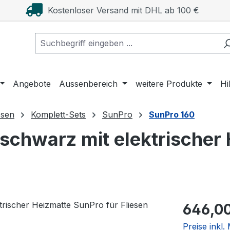
Kostenloser Versand mit DHL ab 100 €
Angebote
Aussenbereich
weitere Produkte
Hi
esen
Komplett-Sets
SunPro
SunPro 160
chwarz mit elektrischer 
Regulärer Pr
646,0
Preise inkl