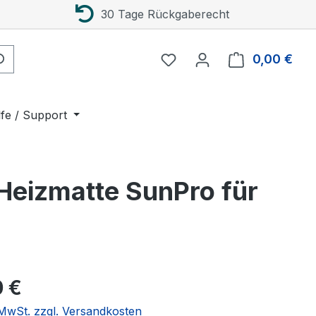
30 Tage Rückgaberecht
0,00 €
Ware
lfe / Support
Heizmatte SunPro für
eis:
0 €
. MwSt. zzgl. Versandkosten