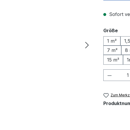
Sofort ve
ausw
Größe
1 m²
1,
7 m²
8
15 m²
1
Produkt
Zum Merkze
Produktnu