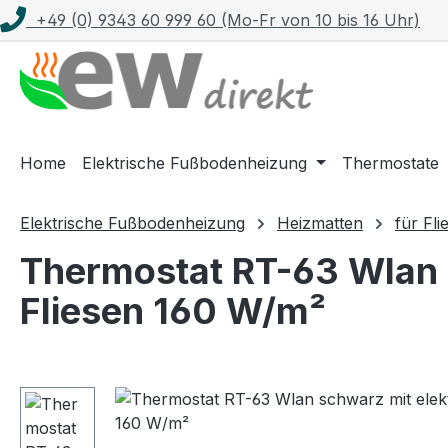
+49 (0) 9343 60 999 60 (Mo-Fr von 10 bis 16 Uhr)
m Hauptinhalt springen
Zur Suche springen
Zur Hauptnavigation springen
Home
Elektrische Fußbodenheizung
Thermostate
Elektrische Fußbodenheizung
Heizmatten
für Fli
Thermostat RT-63 Wlan s
Fliesen 160 W/m²
Bildergalerie überspringen