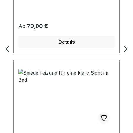
Regulärer Preis:
Ab
70,00 €
Details