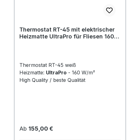
Thermostat RT-45 mit elektrischer
Heizmatte UltraPro für Fliesen 160
W/m²
Thermostat RT-45 weiß
Heizmatte:
UltraPro
- 160 W/m²
High Quality / beste Qualität
Regulärer Preis:
Ab
155,00 €