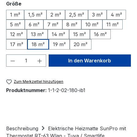
auswählen
Größe
1 m²
1,5 m²
2 m²
2,5 m²
3 m²
4 m²
5 m²
6 m²
7 m²
8 m²
10 m²
11 m²
12 m²
13 m²
14 m²
15 m²
16 m²
17 m²
18 m²
19 m²
20 m²
Produkt Anzahl: Gib den gewünschten We
In den Warenkorb
Zum Merkzettel hinzufügen
Produktnummer:
1-1-2-02-180-ib1
Beschreibung
Elektrische Heizmatte SunPro mit
Thermostat RT-63 Wlan - Tuya / Smartlife