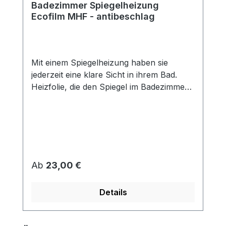
Badezimmer Spiegelheizung
Ecofilm MHF - antibeschlag
Mit einem Spiegelheizung haben sie
jederzeit eine klare Sicht in ihrem Bad.
Heizfolie, die den Spiegel im Badezimmer
vor Beschlagen schützt. Die Folien haben
Doppellaminierung (Schutz vor feuchter
Umgebung) und sind mit einer
selbstklebenden Fläche versehen, mit der
sie auf die Rückseite des Spiegels geklebt
werden. Die Spiegelheizfolie arbeitet mit
Regulärer Preis:
Ab
23,00 €
niedrigen Temperaturen. Eine Überhitzung
oder Beschädigung des Spiegels wird
Details
somit verhindert. Die Spiegelheizfolie ist
selbstklebend, dadurch schnelle einfache
Montage. Die Spiegelbeheizung kann an