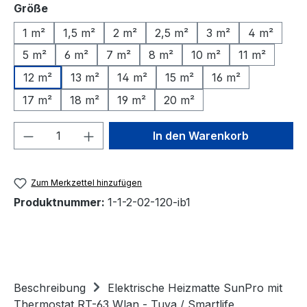
auswählen
Größe
1 m²
1,5 m²
2 m²
2,5 m²
3 m²
4 m²
5 m²
6 m²
7 m²
8 m²
10 m²
11 m²
12 m²
13 m²
14 m²
15 m²
16 m²
17 m²
18 m²
19 m²
20 m²
Produkt Anzahl: Gib den gewünschten We
In den Warenkorb
Zum Merkzettel hinzufügen
Produktnummer:
1-1-2-02-120-ib1
Beschreibung
Elektrische Heizmatte SunPro mit
Thermostat RT-63 Wlan - Tuya / Smartlife