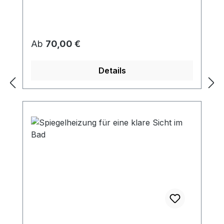
Regulärer Preis:
Ab
70,00 €
Details