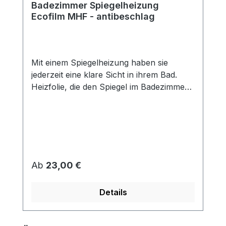
Badezimmer Spiegelheizung
Ecofilm MHF - antibeschlag
Mit einem Spiegelheizung haben sie
jederzeit eine klare Sicht in ihrem Bad.
Heizfolie, die den Spiegel im Badezimmer
vor Beschlagen schützt. Die Folien haben
Doppellaminierung (Schutz vor feuchter
Umgebung) und sind mit einer
selbstklebenden Fläche versehen, mit der
sie auf die Rückseite des Spiegels geklebt
werden. Die Spiegelheizfolie arbeitet mit
Regulärer Preis:
Ab
23,00 €
niedrigen Temperaturen. Eine Überhitzung
oder Beschädigung des Spiegels wird
Details
somit verhindert. Die Spiegelheizfolie ist
selbstklebend, dadurch schnelle einfache
Montage. Die Spiegelbeheizung kann an