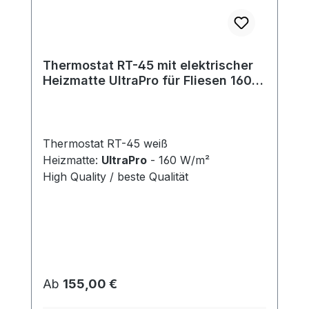
Thermostat RT-45 mit elektrischer
Heizmatte UltraPro für Fliesen 160
W/m²
Thermostat RT-45 weiß
Heizmatte:
UltraPro
- 160 W/m²
High Quality / beste Qualität
Regulärer Preis:
Ab
155,00 €