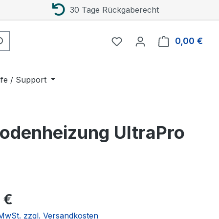
30 Tage Rückgaberecht
0,00 €
Ware
lfe / Support
bodenheizung UltraPro
eis:
 €
. MwSt. zzgl. Versandkosten