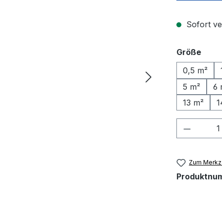
Sofort ve
ausw
Größe
0,5 m²
5 m²
6 
13 m²
1
Produkt
Zum Merkze
Produktnu