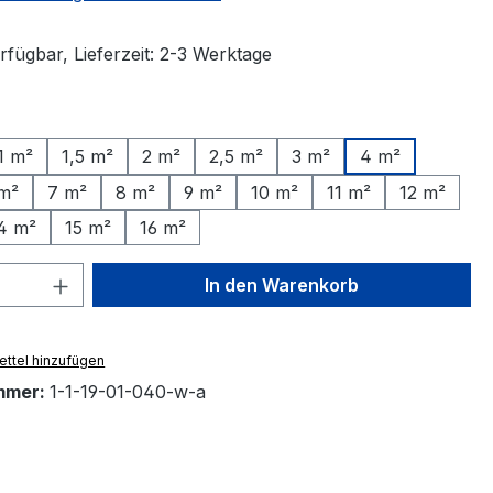
rfügbar, Lieferzeit: 2-3 Werktage
ählen
1 m²
1,5 m²
2 m²
2,5 m²
3 m²
4 m²
m²
7 m²
8 m²
9 m²
10 m²
11 m²
12 m²
4 m²
15 m²
16 m²
 Anzahl: Gib den gewünschten Wert ein 
In den Warenkorb
ttel hinzufügen
mmer:
1-1-19-01-040-w-a