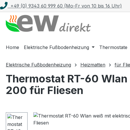
+49 (0) 9343 60 999 60 (Mo-Fr von 10 bis 16 Uhr)
m Hauptinhalt springen
Zur Suche springen
Zur Hauptnavigation springen
Home
Elektrische Fußbodenheizung
Thermostate
Elektrische Fußbodenheizung
Heizmatten
für Fli
Thermostat RT-60 Wlan 
200 für Fliesen
Bildergalerie überspringen