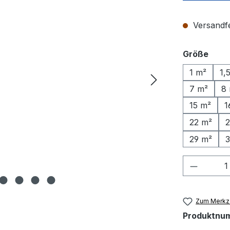
Versandfer
ausw
Größe
1 m²
1,
7 m²
8
15 m²
1
22 m²
2
29 m²
3
Produkt
Zum Merkze
Produktnu