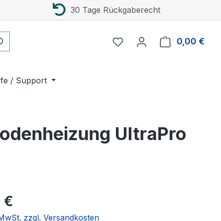
30 Tage Rückgaberecht
0,00 €
Ware
lfe / Support
bodenheizung UltraPro
eis:
 €
. MwSt. zzgl. Versandkosten