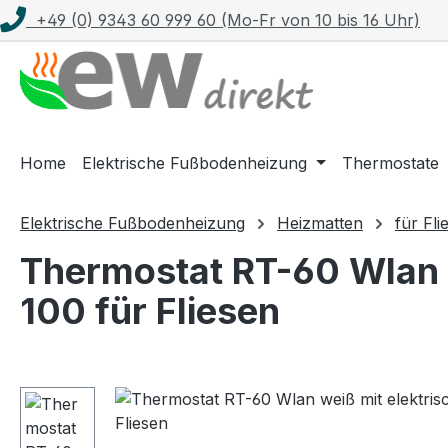
+49 (0) 9343 60 999 60 (Mo-Fr von 10 bis 16 Uhr)
m Hauptinhalt springen
Zur Suche springen
Zur Hauptnavigation springen
Home
Elektrische Fußbodenheizung
Thermostate
Elektrische Fußbodenheizung
Heizmatten
für Fli
Thermostat RT-60 Wlan 
100 für Fliesen
Bildergalerie überspringen