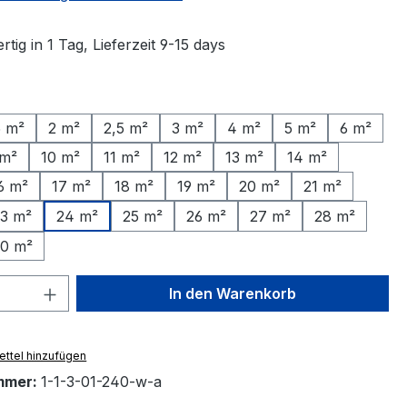
tig in 1 Tag, Lieferzeit 9-15 days
ählen
5 m²
2 m²
2,5 m²
3 m²
4 m²
5 m²
6 m²
 m²
10 m²
11 m²
12 m²
13 m²
14 m²
6 m²
17 m²
18 m²
19 m²
20 m²
21 m²
3 m²
24 m²
25 m²
26 m²
27 m²
28 m²
0 m²
 Anzahl: Gib den gewünschten Wert ein 
In den Warenkorb
ttel hinzufügen
mmer:
1-1-3-01-240-w-a