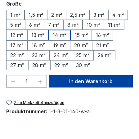
auswählen
Größe
1 m²
1,5 m²
2 m²
2,5 m²
3 m²
4 m²
5 m²
6 m²
7 m²
8 m²
10 m²
11 m²
12 m²
13 m²
14 m²
15 m²
16 m²
17 m²
18 m²
19 m²
20 m²
21 m²
22 m²
23 m²
24 m²
25 m²
26 m²
27 m²
28 m²
29 m²
30 m²
Produkt Anzahl: Gib den gewünschten We
In den Warenkorb
Zum Merkzettel hinzufügen
Produktnummer:
1-1-3-01-140-w-a