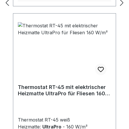
zu wählen, dass es ein ausreichend
großer Rand am Umfang zwecks Klebung
des Spiegels bleibt (auf der Heizfolie
haftet der Kitt nicht). Es wird empfohlen,
größere/schwerere Spiegel mit einem
Befestigungsrahmen zu versehen.
Thermostat RT-45 mit elektrischer
Heizmatte UltraPro für Fliesen 160
W/m²
Thermostat RT-45 weiß
Heizmatte:
UltraPro
- 160 W/m²