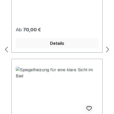
Regulärer Preis:
Ab
70,00 €
Details