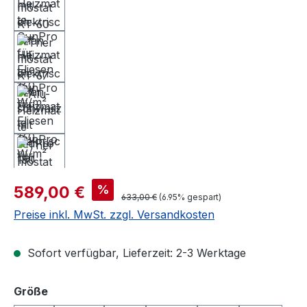
Verkaufspreis:
%
589,00 €
Regulärer Preis:
633,00 €
(6.95% gespart)
Preise inkl. MwSt. zzgl. Versandkosten
Sofort verfügbar, Lieferzeit: 2-3 Werktage
auswählen
Größe