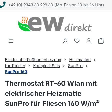
)
Kostenloser Versand mit DHL ab 100 €
Zum Hauptinhalt springen
Ware
Elektrische Fußbodenheizung
Heizmatten
für Fliesen
Komplett-Sets
SunPro
SunPro 160
Thermostat RT-60 Wlan mit
elektrischer Heizmatte
SunPro für Fliesen 160 W/m²