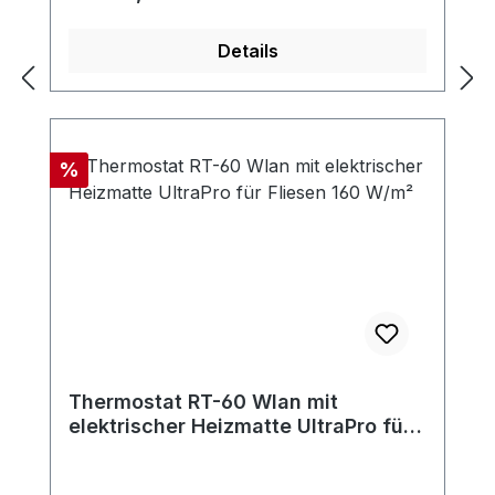
Details
Rabatt
%
Thermostat RT-60 Wlan mit
elektrischer Heizmatte UltraPro für
Fliesen 160 W/m²