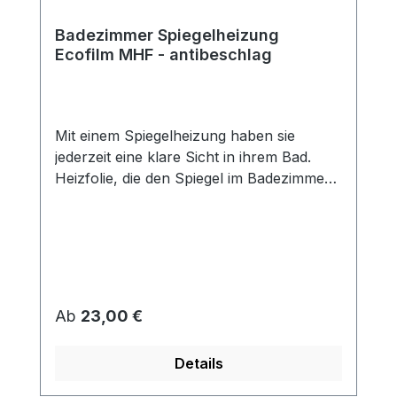
Badezimmer Spiegelheizung
Ecofilm MHF - antibeschlag
Mit einem Spiegelheizung haben sie
jederzeit eine klare Sicht in ihrem Bad.
Heizfolie, die den Spiegel im Badezimmer
vor Beschlagen schützt. Die Folien haben
Doppellaminierung (Schutz vor feuchter
Umgebung) und sind mit einer
selbstklebenden Fläche versehen, mit der
sie auf die Rückseite des Spiegels geklebt
werden. Die Spiegelheizfolie arbeitet mit
Regulärer Preis:
Ab
23,00 €
niedrigen Temperaturen. Eine Überhitzung
oder Beschädigung des Spiegels wird
Details
somit verhindert. Die Spiegelheizfolie ist
selbstklebend, dadurch schnelle einfache