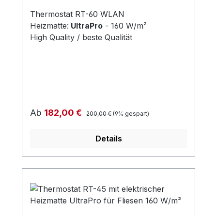
Thermostat RT-60 WLAN
Heizmatte:
UltraPro
- 160 W/m²
High Quality / beste Qualität
Regulärer Preis:
Verkaufspreis:
Ab
182,00 €
200,00 €
(9% gespart)
Details