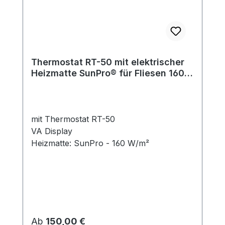
Thermostat RT-50 mit elektrischer
Heizmatte SunPro® für Fliesen 160
W/m²
mit Thermostat RT-50
VA Display
Heizmatte: SunPro - 160 W/m²
Regulärer Preis:
Ab
150,00 €