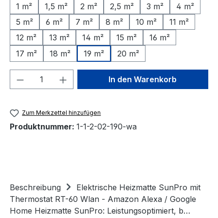
1 m²
1,5 m²
2 m²
2,5 m²
3 m²
4 m²
5 m²
6 m²
7 m²
8 m²
10 m²
11 m²
12 m²
13 m²
14 m²
15 m²
16 m²
17 m²
18 m²
19 m²
20 m²
Produkt Anzahl: Gib den gewünschten We
In den Warenkorb
Zum Merkzettel hinzufügen
Produktnummer:
1-1-2-02-190-wa
Beschreibung
Elektrische Heizmatte SunPro mit
Thermostat RT-60 Wlan - Amazon Alexa / Google
Home Heizmatte SunPro: Leistungsoptimiert, b…