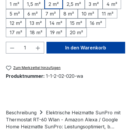
1 m²
1,5 m²
2 m²
2,5 m²
3 m²
4 m²
5 m²
6 m²
7 m²
8 m²
10 m²
11 m²
12 m²
13 m²
14 m²
15 m²
16 m²
17 m²
18 m²
19 m²
20 m²
Produkt Anzahl: Gib den gewünschten We
In den Warenkorb
Zum Merkzettel hinzufügen
Produktnummer:
1-1-2-02-020-wa
Beschreibung
Elektrische Heizmatte SunPro mit
Thermostat RT-60 Wlan - Amazon Alexa / Google
Home Heizmatte SunPro: Leistungsoptimiert, b…