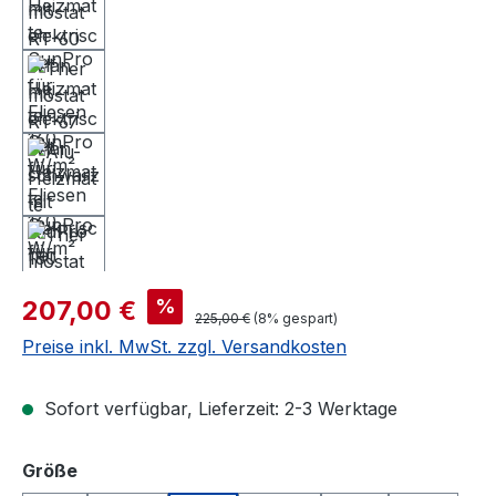
Verkaufspreis:
%
207,00 €
Regulärer Preis:
225,00 €
(8% gespart)
Preise inkl. MwSt. zzgl. Versandkosten
Sofort verfügbar, Lieferzeit: 2-3 Werktage
auswählen
Größe