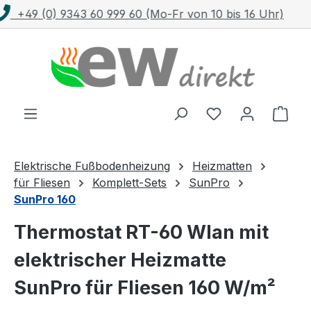
6 Uhr)
Kostenloser Versand mit DHL ab 100 
Zum Hauptinhalt springen
Ware
Elektrische Fußbodenheizung
Heizmatten
für Fliesen
Komplett-Sets
SunPro
SunPro 160
Thermostat RT-60 Wlan mit
elektrischer Heizmatte
SunPro für Fliesen 160 W/m²