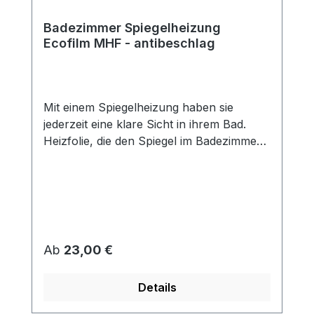
Badezimmer Spiegelheizung
Ecofilm MHF - antibeschlag
Mit einem Spiegelheizung haben sie
jederzeit eine klare Sicht in ihrem Bad.
Heizfolie, die den Spiegel im Badezimmer
vor Beschlagen schützt. Die Folien haben
Doppellaminierung (Schutz vor feuchter
Umgebung) und sind mit einer
selbstklebenden Fläche versehen, mit der
sie auf die Rückseite des Spiegels geklebt
werden. Die Spiegelheizfolie arbeitet mit
Regulärer Preis:
Ab
23,00 €
niedrigen Temperaturen. Eine Überhitzung
oder Beschädigung des Spiegels wird
Details
somit verhindert. Die Spiegelheizfolie ist
selbstklebend, dadurch schnelle einfache