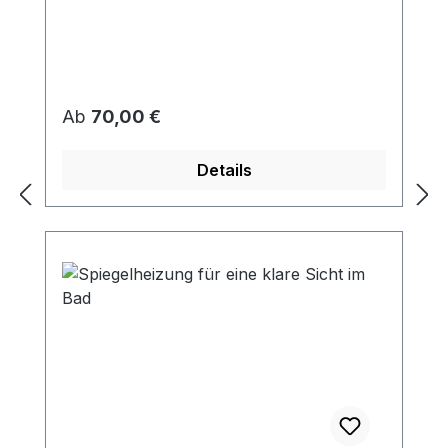
Regulärer Preis:
Ab
70,00 €
Details