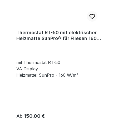
Thermostat RT-50 mit elektrischer
Heizmatte SunPro® für Fliesen 160
W/m²
mit Thermostat RT-50
VA Display
Heizmatte: SunPro - 160 W/m²
Regulärer Preis:
Ab
150,00 €