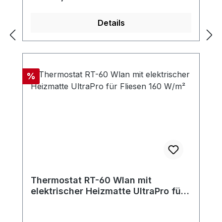
Details
Rabatt
%
Thermostat RT-60 Wlan mit
elektrischer Heizmatte UltraPro für
Fliesen 160 W/m²