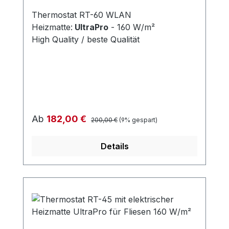
Thermostat RT-60 WLAN
Heizmatte:
UltraPro
- 160 W/m²
High Quality / beste Qualität
Regulärer Preis:
Verkaufspreis:
Ab
182,00 €
200,00 €
(9% gespart)
Details