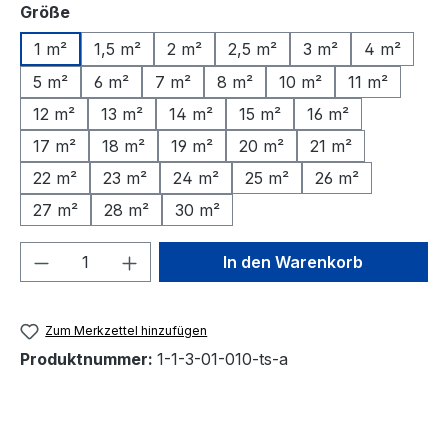
auswählen
Größe
1 m²
1,5 m²
2 m²
2,5 m²
3 m²
4 m²
5 m²
6 m²
7 m²
8 m²
10 m²
11 m²
12 m²
13 m²
14 m²
15 m²
16 m²
17 m²
18 m²
19 m²
20 m²
21 m²
22 m²
23 m²
24 m²
25 m²
26 m²
27 m²
28 m²
30 m²
Produkt Anzahl: Gib den gewünschten We
In den Warenkorb
Zum Merkzettel hinzufügen
Produktnummer:
1-1-3-01-010-ts-a