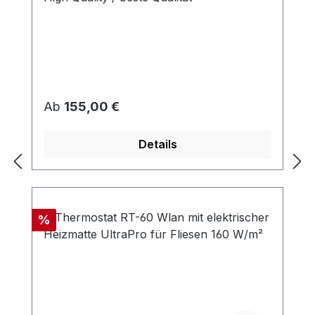
Regulärer Preis:
Ab
155,00 €
Details
Rabatt
%