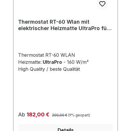
Thermostat RT-60 Wlan mit
elektrischer Heizmatte UltraPro für
Fliesen 160 W/m²
Thermostat RT-60 WLAN
Heizmatte:
UltraPro
- 160 W/m²
High Quality / beste Qualität
Regulärer Preis:
Verkaufspreis:
Ab
182,00 €
200,00 €
(9% gespart)
Details