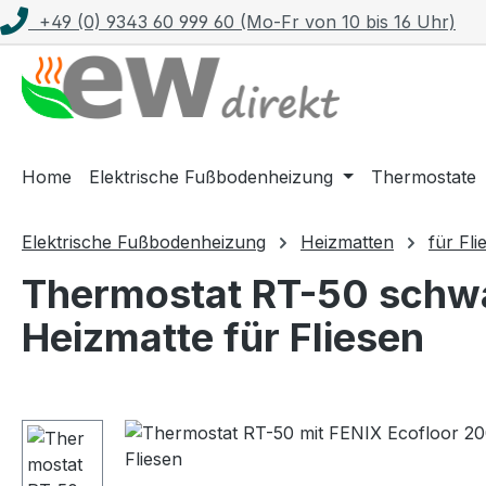
+49 (0) 9343 60 999 60 (Mo-Fr von 10 bis 16 Uhr)
m Hauptinhalt springen
Zur Suche springen
Zur Hauptnavigation springen
Home
Elektrische Fußbodenheizung
Thermostate
Elektrische Fußbodenheizung
Heizmatten
für Fli
Thermostat RT-50 schwa
Heizmatte für Fliesen
Bildergalerie überspringen