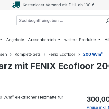
Kostenloser Versand mit DHL ab 100 €
Angebote
Aussenbereich
weitere Produkte
Hi
esen
Komplett-Sets
Fenix Ecofloor
200 W/m²
rz mit FENIX Ecofloor 20
Regulärer Pr
300,00
Preise inkl