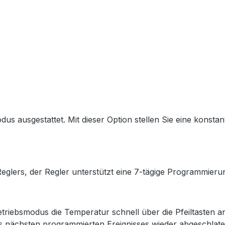
us ausgestattet. Mit dieser Option stellen Sie eine konstan
lers, der Regler unterstützt eine 7-tägige Programmierung
ebsmodus die Temperatur schnell über die Pfeiltasten a
es nächsten programmierten Ereignisses wieder abgeschlate