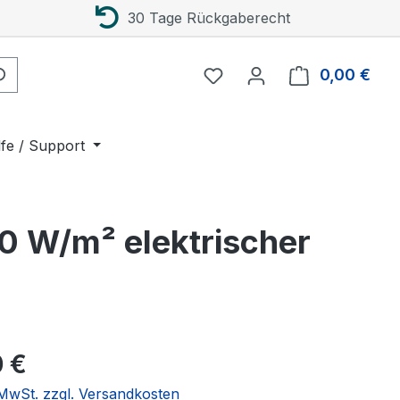
30 Tage Rückgaberecht
0,00 €
Ware
lfe / Support
0 W/m² elektrischer
eis:
 €
. MwSt. zzgl. Versandkosten