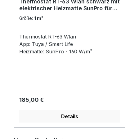
Thermostat RT-63 Wlan schwarz mit
elektrischer Heizmatte SunPro für
Fliesen 160 W/m²
Größe:
1 m²
Thermostat RT-63 Wlan
App: Tuya / Smart Life
Heizmatte: SunPro - 160 W/m²
Regulärer Preis:
185,00 €
Details
Produktgalerie überspringen