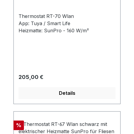
Thermostat RT-70 Wlan
App: Tuya / Smart Life
Heizmatte: SunPro - 160 W/m²
Regulärer Preis:
205,00 €
Details
Rabatt
%