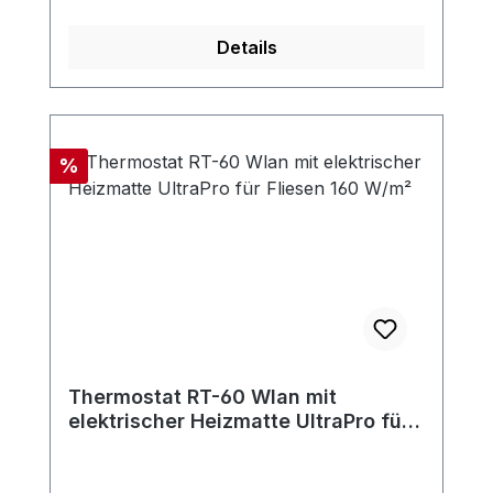
Details
Rabatt
%
Thermostat RT-60 Wlan mit
elektrischer Heizmatte UltraPro für
Fliesen 160 W/m²