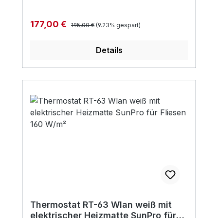
Regulärer Preis:
Verkaufspreis:
177,00 €
195,00 €
(9.23% gespart)
Details
Thermostat RT-63 Wlan weiß mit
elektrischer Heizmatte SunPro für