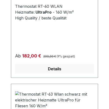
Thermostat RT-60 WLAN
Heizmatte:
UltraPro
- 160 W/m²
High Quality / beste Qualität
Regulärer Preis:
Verkaufspreis:
Ab
182,00 €
200,00 €
(9% gespart)
Details