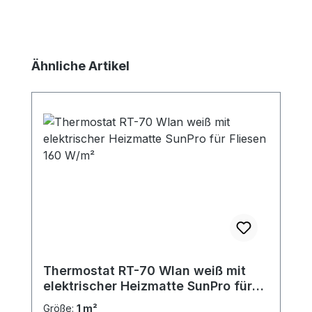
Produktgalerie überspringen
Ähnliche Artikel
Thermostat RT-70 Wlan weiß mit
elektrischer Heizmatte SunPro für
Fliesen 160 W/m²
Größe:
1 m²