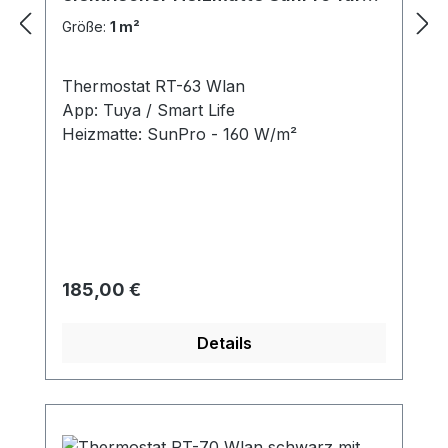
Fliesen 160 W/m²
Größe:
1 m²
Thermostat RT-63 Wlan
App: Tuya / Smart Life
Heizmatte: SunPro - 160 W/m²
Regulärer Preis:
185,00 €
Details