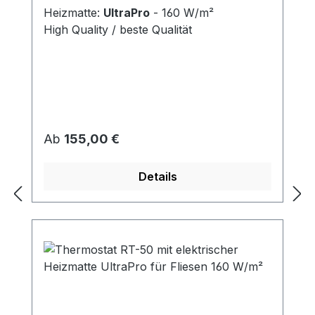
Heizmatte:
UltraPro
- 160 W/m²
High Quality / beste Qualität
Regulärer Preis:
Ab
155,00 €
Details