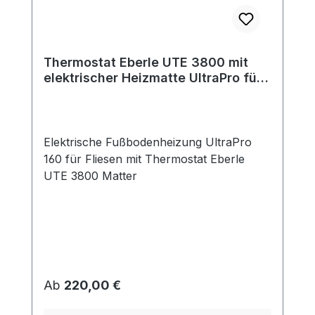
Thermostat Eberle UTE 3800 mit
elektrischer Heizmatte UltraPro für
Fliesen 160 W/m²
Elektrische Fußbodenheizung UltraPro
160 für Fliesen mit Thermostat Eberle
UTE 3800 Matter
Regulärer Preis:
Ab
220,00 €