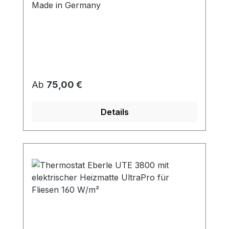
Made in Germany
Regulärer Preis:
Ab
75,00 €
Details