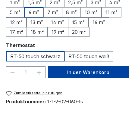
1 m²
1,5 m²
2 m²
2,5 m²
3 m²
4 m²
5 m²
6 m²
7 m²
8 m²
10 m²
11 m²
12 m²
13 m²
14 m²
15 m²
16 m²
17 m²
18 m²
19 m²
20 m²
auswählen
Thermostat
RT-50 touch schwarz
RT-50 touch weiß
Produkt Anzahl: Gib den gewünschten We
In den Warenkorb
Zum Merkzettel hinzufügen
Produktnummer:
1-1-2-02-060-ts