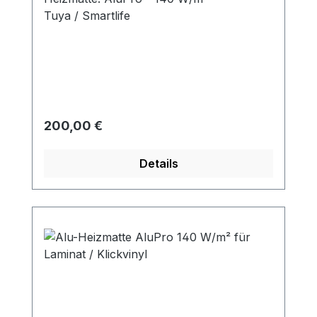
Tuya / Smartlife
Regulärer Preis:
200,00 €
Details