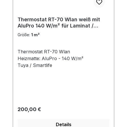
Thermostat RT-70 Wlan weiß mit
AluPro 140 W/m² für Laminat /
Klickvinyl
Größe:
1 m²
Thermostat RT-70 Wlan
Heizmatte: AluPro - 140 W/m²
Tuya / Smartlife
Regulärer Preis:
200,00 €
Details