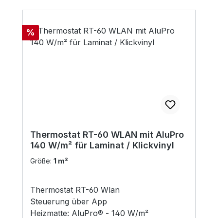
Rabatt
%
Thermostat RT-60 WLAN mit AluPro
140 W/m² für Laminat / Klickvinyl
Größe:
1 m²
Thermostat RT-60 Wlan
Steuerung über App
Heizmatte: AluPro® - 140 W/m²