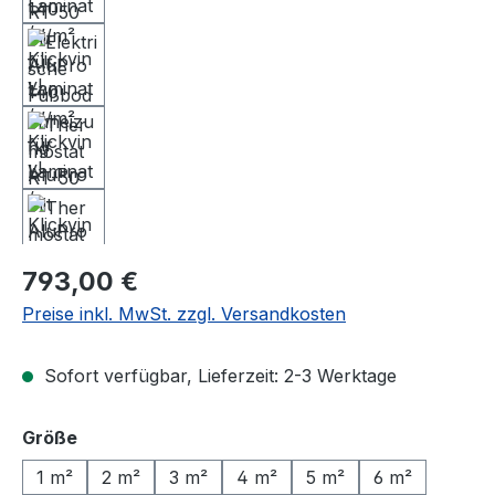
Regulärer Preis:
793,00 €
Preise inkl. MwSt. zzgl. Versandkosten
Sofort verfügbar, Lieferzeit: 2-3 Werktage
auswählen
Größe
1 m²
2 m²
3 m²
4 m²
5 m²
6 m²