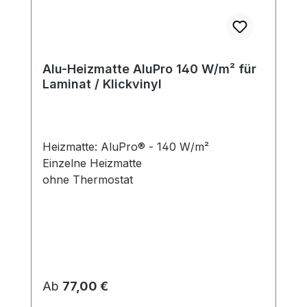
Alu-Heizmatte AluPro 140 W/m² für
Laminat / Klickvinyl
Heizmatte: AluPro® - 140 W/m²
Einzelne Heizmatte
ohne Thermostat
Regulärer Preis:
Ab
77,00 €