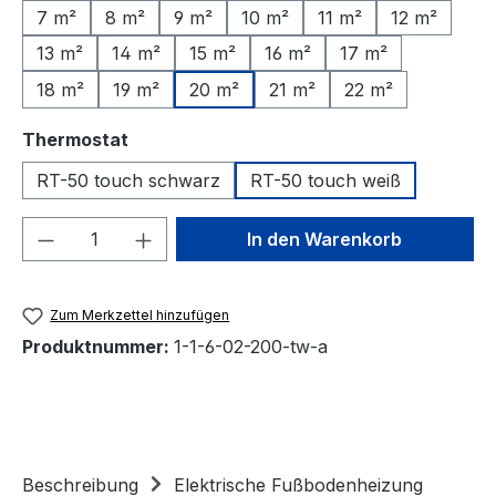
7 m²
8 m²
9 m²
10 m²
11 m²
12 m²
13 m²
14 m²
15 m²
16 m²
17 m²
18 m²
19 m²
20 m²
21 m²
22 m²
auswählen
Thermostat
RT-50 touch schwarz
RT-50 touch weiß
Produkt Anzahl: Gib den gewünschten We
In den Warenkorb
Zum Merkzettel hinzufügen
Produktnummer:
1-1-6-02-200-tw-a
Beschreibung
Elektrische Fußbodenheizung