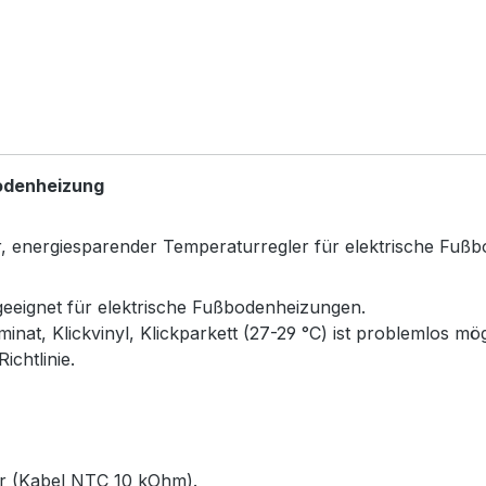
odenheizung
ter, energiesparender Temperaturregler für elektrische Fuß
eeignet für elektrische Fußbodenheizungen.
nat, Klickvinyl, Klickparkett (27-29 °C) ist problemlos mög
chtlinie.
r (Kabel NTC 10 kOhm).