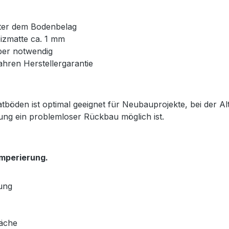
unter dem Bodenbelag
izmatte ca. 1 mm
ber notwendig
ahren Herstellergarantie
tböden ist optimal geeignet für Neubauprojekte, bei der 
gung ein problemloser Rückbau möglich ist.
mperierung.
ung
läche