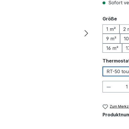
Sofort ve
ausw
Größe
1 m²
2 
9 m²
10
16 m²
1
Thermosta
RT-50 to
Produkt
Zum Merkze
Produktnu