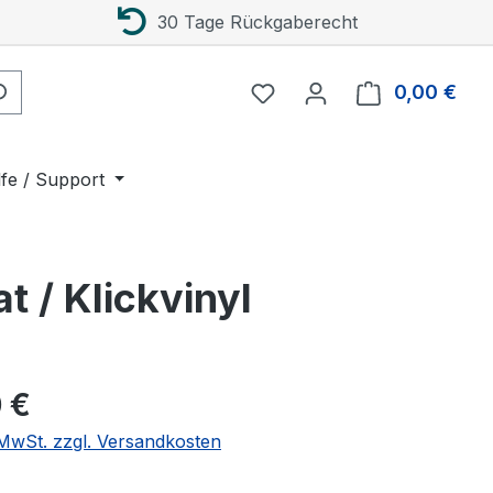
30 Tage Rückgaberecht
0,00 €
Ware
lfe / Support
 / Klickvinyl
eis:
 €
. MwSt. zzgl. Versandkosten