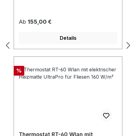
Regulärer Preis:
Ab
155,00 €
Details
Rabatt
%
Thermostat RT-60 Wlan mit