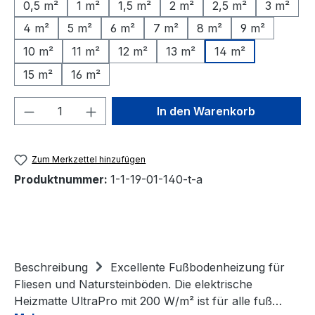
0,5 m²
1 m²
1,5 m²
2 m²
2,5 m²
3 m²
4 m²
5 m²
6 m²
7 m²
8 m²
9 m²
10 m²
11 m²
12 m²
13 m²
14 m²
15 m²
16 m²
Produkt Anzahl: Gib den gewünschten We
In den Warenkorb
Zum Merkzettel hinzufügen
Produktnummer:
1-1-19-01-140-t-a
Beschreibung
Excellente Fußbodenheizung für
Fliesen und Natursteinböden. Die elektrische
Heizmatte UltraPro mit 200 W/m² ist für alle fuß…