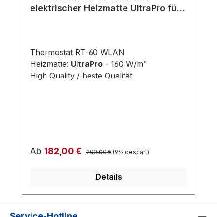
elektrischer Heizmatte UltraPro für
Fliesen 160 W/m²
Thermostat RT-60 WLAN
Heizmatte:
UltraPro
- 160 W/m²
High Quality / beste Qualität
Regulärer Preis:
Verkaufspreis:
Ab
182,00 €
200,00 €
(9% gespart)
Details
Service-Hotline