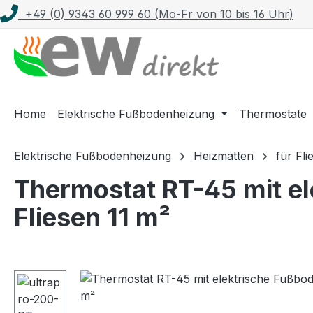
+49 (0) 9343 60 999 60 (Mo-Fr von 10 bis 16 Uhr)
m Hauptinhalt springen
Zur Suche springen
Zur Hauptnavigation springen
Home
Elektrische Fußbodenheizung
Thermostate
Elektrische Fußbodenheizung
Heizmatten
für Fli
Thermostat RT-45 mit el
Fliesen 11 m²
Bildergalerie überspringen