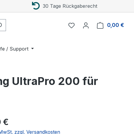
30 Tage Rückgaberecht
0,00 €
Ware
lfe / Support
g UltraPro 200 für
eis:
 €
. MwSt. zzgl. Versandkosten