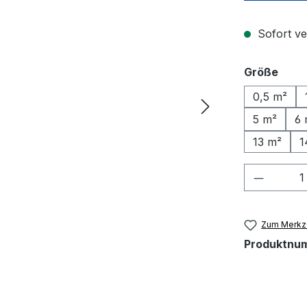
Sofort ve
ausw
Größe
0,5 m²
5 m²
6 
13 m²
1
Produkt
Zum Merkze
Produktnu