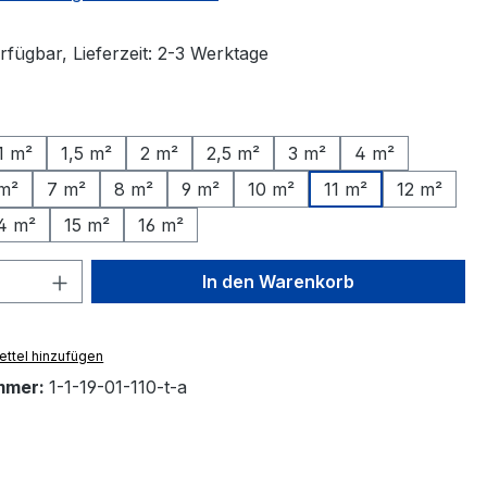
rfügbar, Lieferzeit: 2-3 Werktage
ählen
1 m²
1,5 m²
2 m²
2,5 m²
3 m²
4 m²
m²
7 m²
8 m²
9 m²
10 m²
11 m²
12 m²
4 m²
15 m²
16 m²
 Anzahl: Gib den gewünschten Wert ein 
In den Warenkorb
ttel hinzufügen
mmer:
1-1-19-01-110-t-a