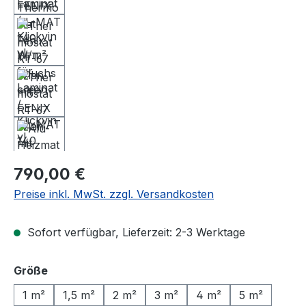
Regulärer Preis:
790,00 €
Preise inkl. MwSt. zzgl. Versandkosten
Sofort verfügbar, Lieferzeit: 2-3 Werktage
auswählen
Größe
1 m²
1,5 m²
2 m²
3 m²
4 m²
5 m²