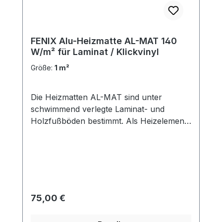
FENIX Alu-Heizmatte AL-MAT 140
W/m² für Laminat / Klickvinyl
Größe:
1 m²
Die Heizmatten AL-MAT sind unter
schwimmend verlegte Laminat- und
Holzfußböden bestimmt. Als Heizelement
dienen hier spezielle Leiter mit
Fluoropolymer-Doppelisolierung und
hoher Warmfestigkeit. Dadurch ist
außergewöhnliche Lebensdauer des
Heizelements bei der höchsten Sicherheit
garantiert. Die Matte ist als eine zweiadrige
Regulärer Preis:
75,00 €
Matte mit einem Anschlussleiter (sog.
kaltem Ende) von 3 m ausgeführt. Die