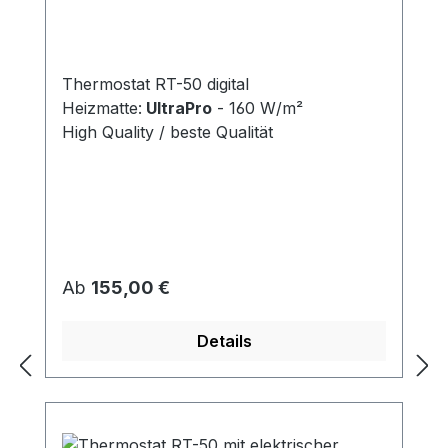
W/m²
Thermostat RT-50 digital
Heizmatte:
UltraPro
- 160 W/m²
High Quality / beste Qualität
Regulärer Preis:
Ab
155,00 €
Details