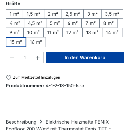
auswählen
Größe
1 m²
1,5 m²
2 m²
2,5 m²
3 m²
3,5 m²
4 m²
4,5 m²
5 m²
6 m²
7 m²
8 m²
9 m²
10 m²
11 m²
12 m²
13 m²
14 m²
15 m²
16 m²
Produkt Anzahl: Gib den gewünschten We
In den Warenkorb
Zum Merkzettel hinzufügen
Produktnummer:
4-1-2-18-150-ts-a
Beschreibung
Elektrische Heizmatte FENIX
Ecofloor 200 W/m² mit Thermostat Fenix TFT -