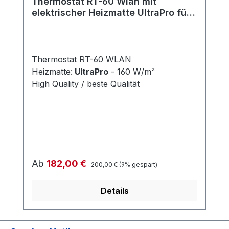
Thermostat RT-60 Wlan mit
elektrischer Heizmatte UltraPro für
Fliesen 160 W/m²
Thermostat RT-60 WLAN
Heizmatte:
UltraPro
- 160 W/m²
High Quality / beste Qualität
Regulärer Preis:
Verkaufspreis:
Ab
182,00 €
200,00 €
(9% gespart)
Details