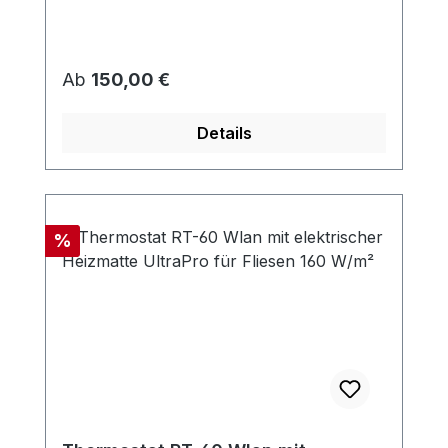
Regulärer Preis:
Ab
150,00 €
Details
Rabatt
%