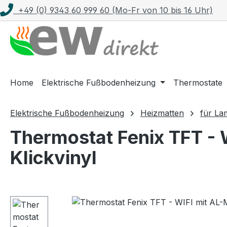
+49 (0) 9343 60 999 60 (Mo-Fr von 10 bis 16 Uhr)
m Hauptinhalt springen
Zur Suche springen
Zur Hauptnavigation springen
Home
Elektrische Fußbodenheizung
Thermostate
Elektrische Fußbodenheizung
Heizmatten
für La
Thermostat Fenix TFT - 
Klickvinyl
Bildergalerie überspringen