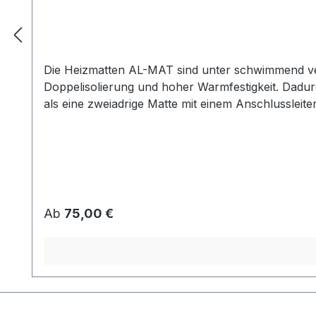
Die Heizmatten AL-MAT sind unter schwimmend verl
Doppelisolierung und hoher Warmfestigkeit. Dadurc
als eine zweiadrige Matte mit einem Anschlussleite
obere Schicht, welche im Kontakt mit dem Belag st
beträgt dabei ca. 1,7 mm (!). Die Installierung e
zur Bodentemperierung. perfekt für Neubau, Altbausanierung und Renovierung Schwimmende Verlegung auf Estrich geringe Aufbauhöhe einfache Montage
ideale Wärmeverteilung Hinwei
Regulärer Preis:
Ab
75,00 €