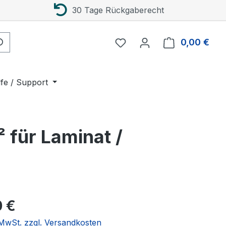
30 Tage Rückgaberecht
0,00 €
Ware
lfe / Support
 für Laminat /
eis:
0 €
. MwSt. zzgl. Versandkosten