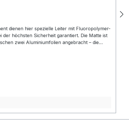
 dienen hier spezielle Leiter mit Fluoropolymer-
er höchsten Sicherheit garantiert. Die Matte ist
wischen zwei Aluminiumfolien angebracht – die
ndsfestigkeit verstärkt. Die Stärke der Matte
 AL-MAT 140 W/m² sind geeignet als Raumheizung und
mperatursensor, Anschlusskabel gemacht werden.