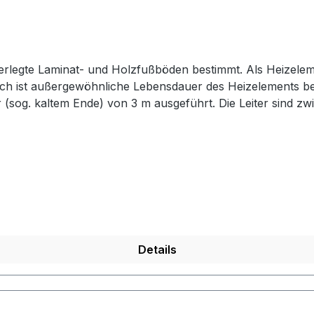
egte Laminat- und Holzfußböden bestimmt. Als Heizelement
h ist außergewöhnliche Lebensdauer des Heizelements bei d
r (sog. kaltem Ende) von 3 m ausgeführt. Die Leiter sind z
eht, ist mit PE-Gewebe zwecks hoher mechanischer Widersta
rfolgt auf dieselbe Weise wie bei den üblichen Heizmatten.
s, im bestehenden Bodenbelag müssen Vertiefungen für den Bodente
Details