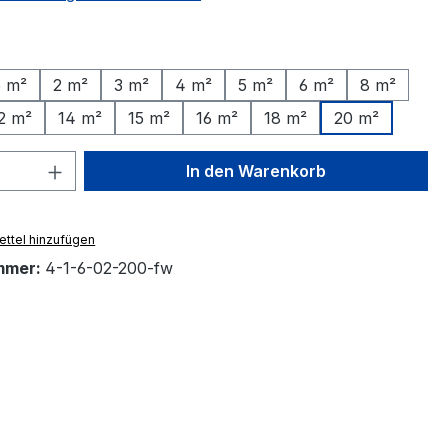
ählen
5 m²
2 m²
3 m²
4 m²
5 m²
6 m²
8 m²
2 m²
14 m²
15 m²
16 m²
18 m²
20 m²
 Anzahl: Gib den gewünschten Wert ein 
In den Warenkorb
ttel hinzufügen
mmer:
4-1-6-02-200-fw