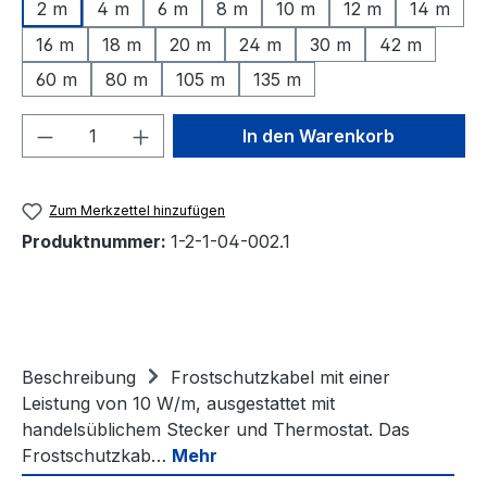
2 m
4 m
6 m
8 m
10 m
12 m
14 m
16 m
18 m
20 m
24 m
30 m
42 m
60 m
80 m
105 m
135 m
Produkt Anzahl: Gib den gewünschten We
In den Warenkorb
Zum Merkzettel hinzufügen
Produktnummer:
1-2-1-04-002.1
Beschreibung
Frostschutzkabel mit einer
Leistung von 10 W/m, ausgestattet mit
handelsüblichem Stecker und Thermostat. Das
Frostschutzkab…
Mehr